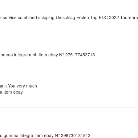
d the service combined shipping.Umschlag Ersten Tag FDC 2022 Tourenra
ovo gomma integra mnh item ebay N° 275177453713
thank You very much
ta item ebay
nuovo gomma integra item ebay N° 396730131813