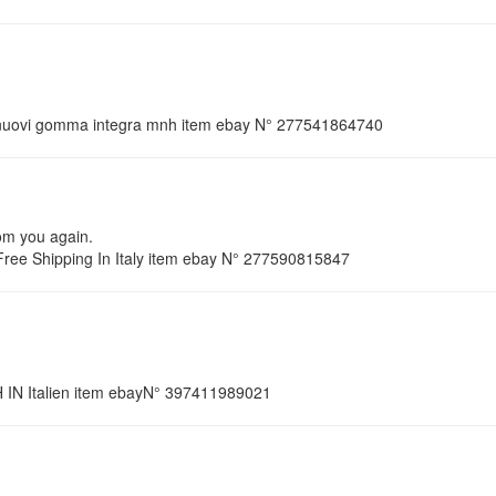
 5 nuovi gomma integra mnh item ebay N° 277541864740
rom you again.
ee Shipping In Italy item ebay N° 277590815847
IN Italien item ebayN° 397411989021