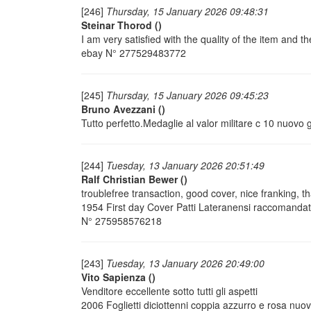
[246]
Thursday, 15 January 2026 09:48:31
Steinar Thorod
()
I am very satisfied with the quality of the item an
ebay N° 277529483772
[245]
Thursday, 15 January 2026 09:45:23
Bruno Avezzani
()
Tutto perfetto.Medaglie al valor militare c 10 nu
[244]
Tuesday, 13 January 2026 20:51:49
Ralf Christian Bewer
()
troublefree transaction, good cover, nice franking, 
1954 First day Cover Patti Lateranensi raccomanda
N° 275958576218
[243]
Tuesday, 13 January 2026 20:49:00
Vito Sapienza
()
Venditore eccellente sotto tutti gli aspetti
2006 Foglietti diciottenni coppia azzurro e rosa 