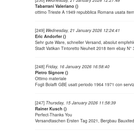
[250]
Wednesday, 21 January 2026 12:27:48
Tabarrani Valeriano
()
ottimo Trieste A 1949 repubblica Romana usata it
[249]
Wednesday, 21 January 2026 12:24:41
Eric Andorfer
()
Sehr gute Ware, schneller Versand, absolut empfehl
Stadt Vatikan Tintoretto Neuheit 2018 item ebay N
[248]
Friday, 16 January 2026 16:58:40
Pietro Signore
()
Ottimo materiale
Fogli Bolaffi GBE usati periodo 1964 1971 con ser
[247]
Thursday, 15 January 2026 11:58:39
Rainer Kusch
()
Perfect-Thanks You
Versandtaschen Ersten Tag 2021, Bergbau Bauxited