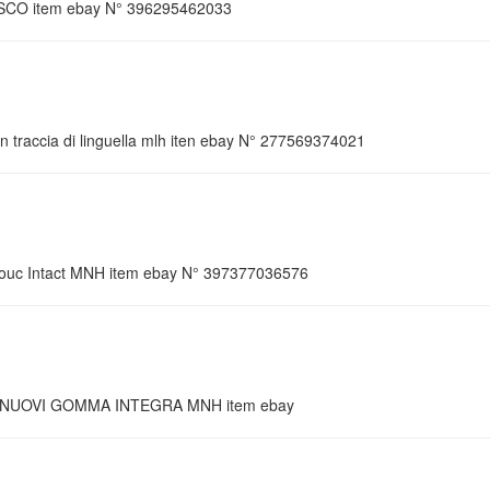
NESCO item ebay N° 396295462033
on traccia di linguella mlh iten ebay N° 277569374021
chouc Intact MNH item ebay N° 397377036576
 NUOVI GOMMA INTEGRA MNH item ebay