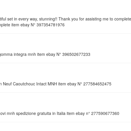
iful set in every way, stunning!! Thank you for assisting me to complete
mplete item ebay N° 397354781976
vi gomma integra mnh item ebay N° 396502677233
lin Neuf Caoutchouc Intact MNH item ebay N° 277584652475
ovi mnh spedizione gratuita in Italia item ebay n° 277590677360