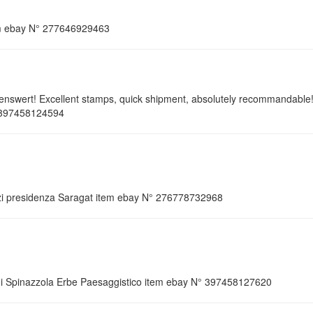
em ebay N° 277646929463
enswert! Excellent stamps, quick shipment, absolutely recommandable
° 397458124594
vizi presidenza Saragat item ebay N° 276778732968
i Spinazzola Erbe Paesaggistico item ebay N° 397458127620