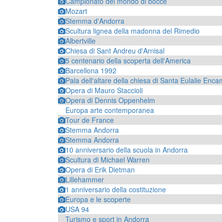
Campionato del mondo di bocce
Mozart
Stemma d'Andorra
Scultura lignea della madonna del Rimedio
Albertville
Chiesa di Sant Andreu d'Arnisal
5 centenario della scoperta dell'America
Barcellona 1992
Pala dell'altare della chiesa di Santa Eulalie Enc
Opera di Mauro Staccioli
Opera di Dennis Oppenhelm
Europa arte contemporanea
Tour de France
Stemma Andorra
Stemma Andorra
10 anniversario della scuola in Andorra
Scultura di Michael Warren
Opera di Erik Dietman
Lillehammer
1 anniversario della costituzione
Europa e le scoperte
USA 94
Turismo e sport in Andorra