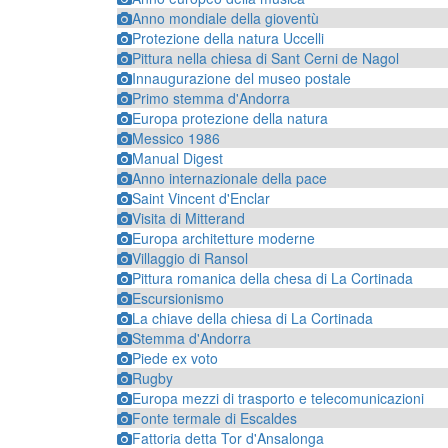
Anno mondiale della gioventù
Protezione della natura Uccelli
Pittura nella chiesa di Sant Cerni de Nagol
Innaugurazione del museo postale
Primo stemma d'Andorra
Europa protezione della natura
Messico 1986
Manual Digest
Anno internazionale della pace
Saint Vincent d'Enclar
Visita di Mitterand
Europa architetture moderne
Villaggio di Ransol
Pittura romanica della chesa di La Cortinada
Escursionismo
La chiave della chiesa di La Cortinada
Stemma d'Andorra
Piede ex voto
Rugby
Europa mezzi di trasporto e telecomunicazioni
Fonte termale di Escaldes
Fattoria detta Tor d'Ansalonga