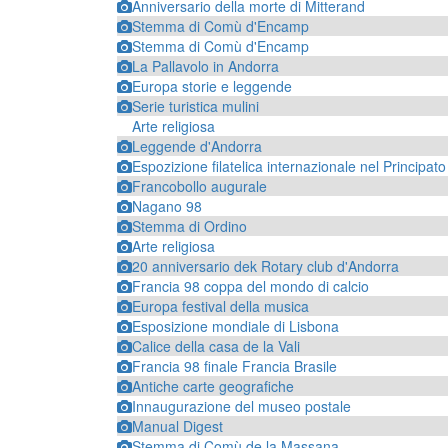
Anniversario della morte di Mitterand
Stemma di Comù d'Encamp
Stemma di Comù d'Encamp
La Pallavolo in Andorra
Europa storie e leggende
Serie turistica mulini
Arte religiosa
Leggende d'Andorra
Espozizione filatelica internazionale nel Principat
Francobollo augurale
Nagano 98
Stemma di Ordino
Arte religiosa
20 anniversario dek Rotary club d'Andorra
Francia 98 coppa del mondo di calcio
Europa festival della musica
Esposizione mondiale di Lisbona
Calice della casa de la Vali
Francia 98 finale Francia Brasile
Antiche carte geografiche
Innaugurazione del museo postale
Manual Digest
Stemma di Comù de la Massana