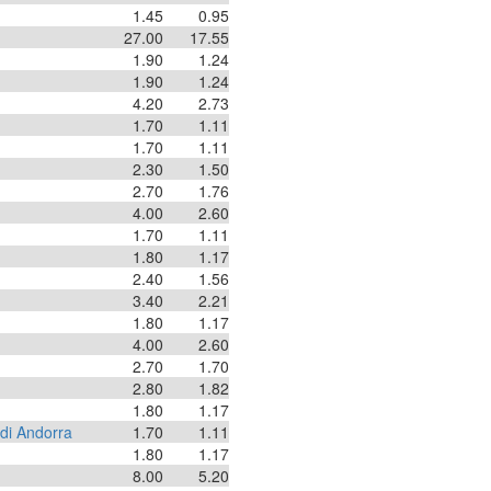
1.45
0.95
27.00
17.55
1.90
1.24
1.90
1.24
4.20
2.73
1.70
1.11
1.70
1.11
2.30
1.50
2.70
1.76
4.00
2.60
1.70
1.11
1.80
1.17
2.40
1.56
3.40
2.21
1.80
1.17
4.00
2.60
2.70
1.70
2.80
1.82
1.80
1.17
 di Andorra
1.70
1.11
1.80
1.17
8.00
5.20