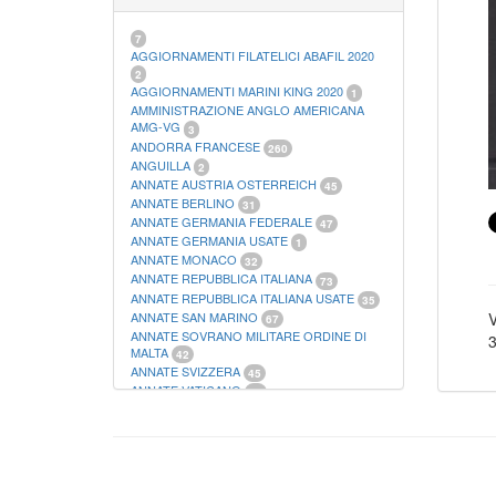
21
FOGLI FILATELICI SAN MARINO
13
FOGLI FILATELICI VATICANO
37
7
FOGLI MARINI PERIODI SEPARATI ITALIA
AGGIORNAMENTI FILATELICI ABAFIL 2020
15
2
FOGLI MARINI PERIODI SEPARATI SAN
AGGIORNAMENTI MARINI KING 2020
1
MARINO
AMMINISTRAZIONE ANGLO AMERICANA
14
FOGLI MARINI PERIODI SEPARATI
AMG-VG
3
VATICANO
ANDORRA FRANCESE
10
260
FOGLI MARINI REGNO D'ITALIA COLONIE
ANGUILLA
2
ITL,
20
ANNATE AUSTRIA OSTERREICH
45
MATERIALE FILATELICO MARINI
33
ANNATE BERLINO
31
RACCOGLITORI XL
1
ANNATE GERMANIA FEDERALE
47
ANNATE GERMANIA USATE
1
ANNATE MONACO
32
ANNATE REPUBBLICA ITALIANA
73
ANNATE REPUBBLICA ITALIANA USATE
35
ANNATE SAN MARINO
V
67
ANNATE SOVRANO MILITARE ORDINE DI
3
MALTA
42
ANNATE SVIZZERA
45
ANNATE VATICANO
64
ANTICHI STATI ITALIANI SICILIA
2
AUSTRIA
178
AZZORRE
114
BUSTE PRIMO GIORNO SAN MARINO
2
CASTELROSSO
10