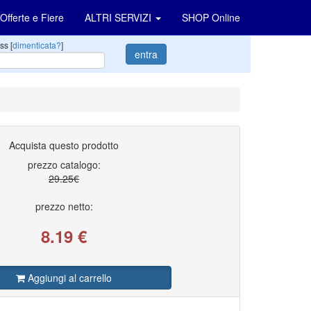
Offerte e Fiere
ALTRI SERVIZI
SHOP Online
ss [
dimenticata?
]
entra
Acquista questo prodotto
prezzo catalogo:
29.25€
prezzo netto:
8.19
€
Aggiungi al carrello