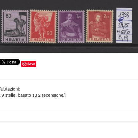
Save
alutazioni:
.9
stelle, basato su
2
recensione/i