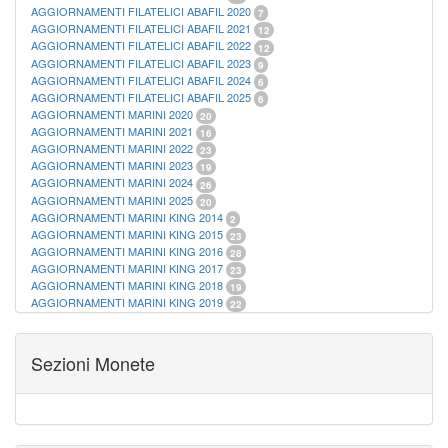
AGGIORNAMENTI FILATELICI ABAFIL 2020
7
AGGIORNAMENTI FILATELICI ABAFIL 2021
12
AGGIORNAMENTI FILATELICI ABAFIL 2022
12
AGGIORNAMENTI FILATELICI ABAFIL 2023
9
AGGIORNAMENTI FILATELICI ABAFIL 2024
6
AGGIORNAMENTI FILATELICI ABAFIL 2025
6
AGGIORNAMENTI MARINI 2020
20
AGGIORNAMENTI MARINI 2021
16
AGGIORNAMENTI MARINI 2022
23
AGGIORNAMENTI MARINI 2023
19
AGGIORNAMENTI MARINI 2024
26
AGGIORNAMENTI MARINI 2025
20
AGGIORNAMENTI MARINI KING 2014
2
AGGIORNAMENTI MARINI KING 2015
23
AGGIORNAMENTI MARINI KING 2016
28
AGGIORNAMENTI MARINI KING 2017
23
AGGIORNAMENTI MARINI KING 2018
19
AGGIORNAMENTI MARINI KING 2019
22
AGGIORNAMENTI MARINI KING ITALIA ANNUALI
9
ALBUM PER CARTAMONETA
1
CARTELLE FILATELICHE ABAFIL
25
Sezioni Monete
CARTELLE FILATELICHE MARINI
16
CARTELLE FILATELICHE MASTERPHIL
21
FOGLI FILATELICI SAN MARINO
13
FOGLI FILATELICI VATICANO
37
FOGLI MARINI PERIODI SEPARATI ITALIA
15