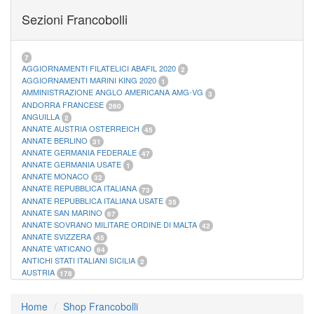
FOGLI MARINI PERIODI SEPARATI SAN MARINO
14
Sezioni Francobolli
FOGLI MARINI PERIODI SEPARATI VATICANO
10
FOGLI MARINI REGNO D'ITALIA COLONIE ITL,
20
MATERIALE FILATELICO MARINI
33
RACCOGLITORI XL
1
7
AGGIORNAMENTI FILATELICI ABAFIL 2020
2
AGGIORNAMENTI MARINI KING 2020
1
AMMINISTRAZIONE ANGLO AMERICANA AMG-VG
3
ANDORRA FRANCESE
260
ANGUILLA
2
ANNATE AUSTRIA OSTERREICH
45
ANNATE BERLINO
31
ANNATE GERMANIA FEDERALE
47
ANNATE GERMANIA USATE
1
ANNATE MONACO
32
ANNATE REPUBBLICA ITALIANA
73
ANNATE REPUBBLICA ITALIANA USATE
35
ANNATE SAN MARINO
67
ANNATE SOVRANO MILITARE ORDINE DI MALTA
42
ANNATE SVIZZERA
45
ANNATE VATICANO
64
ANTICHI STATI ITALIANI SICILIA
2
AUSTRIA
178
AZZORRE
114
BUSTE PRIMO GIORNO SAN MARINO
2
Home
Shop Francobolli
CASTELROSSO
10