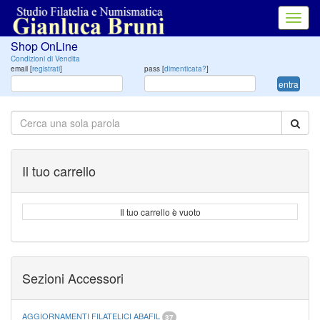
Toggl
navig
Shop OnLine
Condizioni di Vendita
email [
registrati
]
pass [
dimenticata?
]
entra
Il tuo carrello
Il tuo carrello è vuoto
Sezioni Accessori
AGGIORNAMENTI FILATELICI ABAFIL
37