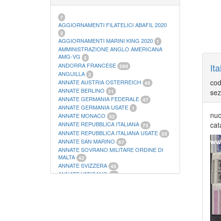
21
FOGLI FILATELICI SAN MARINO
13
FOGLI FILATELICI VATICANO
37
7
FOGLI MARINI PERIODI SEPARATI ITALIA
AGGIORNAMENTI FILATELICI ABAFIL 2020
15
2
FOGLI MARINI PERIODI SEPARATI SAN
AGGIORNAMENTI MARINI KING 2020
1
MARINO
AMMINISTRAZIONE ANGLO AMERICANA
14
FOGLI MARINI PERIODI SEPARATI
AMG-VG
3
VATICANO
ANDORRA FRANCESE
10
Ita
260
FOGLI MARINI REGNO D'ITALIA COLONIE
ANGUILLA
2
ITL,
20
cod
ANNATE AUSTRIA OSTERREICH
45
MATERIALE FILATELICO MARINI
33
ANNATE BERLINO
sez
31
RACCOGLITORI XL
1
ANNATE GERMANIA FEDERALE
47
ANNATE GERMANIA USATE
1
nuo
ANNATE MONACO
32
cat
ANNATE REPUBBLICA ITALIANA
73
ANNATE REPUBBLICA ITALIANA USATE
35
ANNATE SAN MARINO
67
ANNATE SOVRANO MILITARE ORDINE DI
MALTA
42
ANNATE SVIZZERA
45
ANNATE VATICANO
64
ANTICHI STATI ITALIANI SICILIA
2
AUSTRIA
178
AZZORRE
114
BUSTE PRIMO GIORNO SAN MARINO
2
CASTELROSSO
10