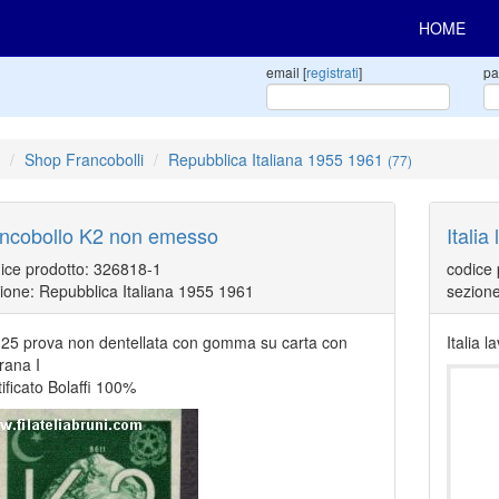
HOME
email [
registrati
]
pa
Shop Francobolli
Repubblica Italiana 1955 1961
(77)
ancobollo K2 non emesso
Italia
ice prodotto: 326818-1
codice
ione: Repubblica Italiana 1955 1961
sezione
e 25 prova non dentellata con gomma su carta con
Italia 
grana I
tificato Bolaffi 100%