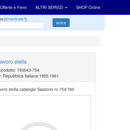
Offerte e Fiere
ALTRI SERVIZI
SHOP Online
ss [
dimenticata?
]
entra
 lavoro stella
 prodotto: 750043-754
: Repubblica Italiana 1955 1961
lavoro stella cataloglo Sassone nr 754/760