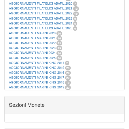
AGGIORNAMENTI FILATELICI ABAFIL 2020
7
AGGIORNAMENTI FILATELICI ABAFIL 2021
12
AGGIORNAMENTI FILATELICI ABAFIL 2022
12
AGGIORNAMENTI FILATELICI ABAFIL 2023
9
AGGIORNAMENTI FILATELICI ABAFIL 2024
6
AGGIORNAMENTI FILATELICI ABAFIL 2025
6
AGGIORNAMENTI MARINI 2020
20
AGGIORNAMENTI MARINI 2021
16
AGGIORNAMENTI MARINI 2022
23
AGGIORNAMENTI MARINI 2023
19
AGGIORNAMENTI MARINI 2024
26
AGGIORNAMENTI MARINI 2025
20
AGGIORNAMENTI MARINI KING 2014
2
AGGIORNAMENTI MARINI KING 2015
23
AGGIORNAMENTI MARINI KING 2016
28
AGGIORNAMENTI MARINI KING 2017
23
AGGIORNAMENTI MARINI KING 2018
19
AGGIORNAMENTI MARINI KING 2019
22
AGGIORNAMENTI MARINI KING ITALIA ANNUALI
9
ALBUM PER CARTAMONETA
1
CARTELLE FILATELICHE ABAFIL
25
Sezioni Monete
CARTELLE FILATELICHE MARINI
16
CARTELLE FILATELICHE MASTERPHIL
21
FOGLI FILATELICI SAN MARINO
13
FOGLI FILATELICI VATICANO
37
FOGLI MARINI PERIODI SEPARATI ITALIA
15