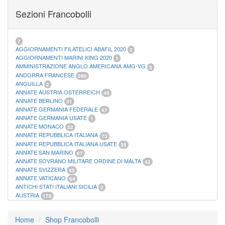
FOGLI MARINI PERIODI SEPARATI SAN MARINO
14
Sezioni Francobolli
FOGLI MARINI PERIODI SEPARATI VATICANO
10
FOGLI MARINI REGNO D'ITALIA COLONIE ITL,
20
MATERIALE FILATELICO MARINI
33
RACCOGLITORI XL
1
7
AGGIORNAMENTI FILATELICI ABAFIL 2020
2
AGGIORNAMENTI MARINI KING 2020
1
AMMINISTRAZIONE ANGLO AMERICANA AMG-VG
3
ANDORRA FRANCESE
260
ANGUILLA
2
ANNATE AUSTRIA OSTERREICH
45
ANNATE BERLINO
31
ANNATE GERMANIA FEDERALE
47
ANNATE GERMANIA USATE
1
ANNATE MONACO
32
ANNATE REPUBBLICA ITALIANA
73
ANNATE REPUBBLICA ITALIANA USATE
35
ANNATE SAN MARINO
67
ANNATE SOVRANO MILITARE ORDINE DI MALTA
42
ANNATE SVIZZERA
45
ANNATE VATICANO
64
ANTICHI STATI ITALIANI SICILIA
2
AUSTRIA
178
AZZORRE
114
BUSTE PRIMO GIORNO SAN MARINO
2
Home
Shop Francobolli
CASTELROSSO
10