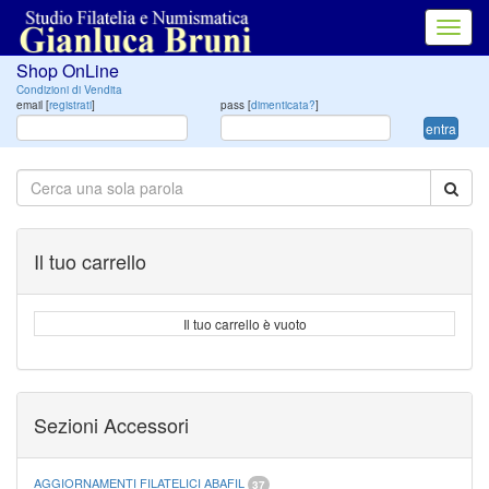
Toggl
navig
Shop OnLine
Condizioni di Vendita
email [
registrati
]
pass [
dimenticata?
]
entra
Il tuo carrello
Il tuo carrello è vuoto
Sezioni Accessori
AGGIORNAMENTI FILATELICI ABAFIL
37