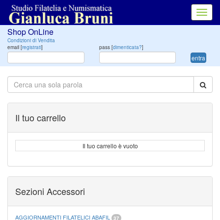
Toggl
navig
Shop OnLine
Condizioni di Vendita
email [
registrati
]
pass [
dimenticata?
]
entra
Il tuo carrello
Il tuo carrello è vuoto
Sezioni Accessori
AGGIORNAMENTI FILATELICI ABAFIL
37