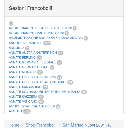
FOGLI MARINI PERIODI SEPARATI SAN MARINO
14
Sezioni Francobolli
FOGLI MARINI PERIODI SEPARATI VATICANO
10
FOGLI MARINI REGNO D'ITALIA COLONIE ITL,
20
MATERIALE FILATELICO MARINI
33
RACCOGLITORI XL
1
7
AGGIORNAMENTI FILATELICI ABAFIL 2020
2
AGGIORNAMENTI MARINI KING 2020
1
AMMINISTRAZIONE ANGLO AMERICANA AMG-VG
3
ANDORRA FRANCESE
260
ANGUILLA
2
ANNATE AUSTRIA OSTERREICH
45
ANNATE BERLINO
31
ANNATE GERMANIA FEDERALE
47
ANNATE GERMANIA USATE
1
ANNATE MONACO
32
ANNATE REPUBBLICA ITALIANA
73
ANNATE REPUBBLICA ITALIANA USATE
35
ANNATE SAN MARINO
67
ANNATE SOVRANO MILITARE ORDINE DI MALTA
42
ANNATE SVIZZERA
45
ANNATE VATICANO
64
ANTICHI STATI ITALIANI SICILIA
2
AUSTRIA
178
AZZORRE
114
BUSTE PRIMO GIORNO SAN MARINO
2
Home
Shop Francobolli
San Marino Nuovi 2001
(16)
CASTELROSSO
10