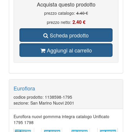
TRIESTE B
80
Acquista questo prodotto
VARIETà
108
VATICANO 2017
8
prezzo catalogo:
4.40 €
VATICANO 2021
21
2.40 €
VATICANO 2022
prezzo netto:
25
VATICANO 2023
6
VATICANO BENEDETTO XVI 2005 2013
130
Scheda prodotto
VATICANO BUSTE PRIMO GIORNO
3
VATICANO GIOVANNI PAOLO I II 1978 2005
236
VATICANO PACCHI POSTALI
3
Aggiungi al carrello
VATICANO PAOLO VI 1963 1978
81
VATICANO PIO XI 1929 1938
17
VATICANO PIO XII 1939 1958
48
VATICANO POSTA AEREA
13
VATICANO SEGNATASSE
7
Euroflora
codice prodotto: 1138598-1795
sezione: San Marino Nuovi 2001
Euroflora nuovi gommma integra catalogo Unificato
1795 1798