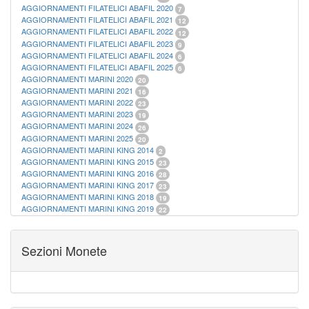
AGGIORNAMENTI FILATELICI ABAFIL 2020
7
AGGIORNAMENTI FILATELICI ABAFIL 2021
12
AGGIORNAMENTI FILATELICI ABAFIL 2022
12
AGGIORNAMENTI FILATELICI ABAFIL 2023
9
AGGIORNAMENTI FILATELICI ABAFIL 2024
6
AGGIORNAMENTI FILATELICI ABAFIL 2025
6
AGGIORNAMENTI MARINI 2020
20
AGGIORNAMENTI MARINI 2021
16
AGGIORNAMENTI MARINI 2022
23
AGGIORNAMENTI MARINI 2023
19
AGGIORNAMENTI MARINI 2024
26
AGGIORNAMENTI MARINI 2025
20
AGGIORNAMENTI MARINI KING 2014
2
AGGIORNAMENTI MARINI KING 2015
23
AGGIORNAMENTI MARINI KING 2016
28
AGGIORNAMENTI MARINI KING 2017
23
AGGIORNAMENTI MARINI KING 2018
19
AGGIORNAMENTI MARINI KING 2019
22
AGGIORNAMENTI MARINI KING ITALIA ANNUALI
9
ALBUM PER CARTAMONETA
1
CARTELLE FILATELICHE ABAFIL
25
Sezioni Monete
CARTELLE FILATELICHE MARINI
16
CARTELLE FILATELICHE MASTERPHIL
21
FOGLI FILATELICI SAN MARINO
13
FOGLI FILATELICI VATICANO
37
FOGLI MARINI PERIODI SEPARATI ITALIA
15