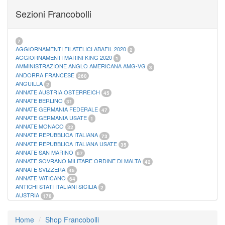
FOGLI MARINI PERIODI SEPARATI SAN MARINO
14
Sezioni Francobolli
FOGLI MARINI PERIODI SEPARATI VATICANO
10
FOGLI MARINI REGNO D'ITALIA COLONIE ITL,
20
MATERIALE FILATELICO MARINI
33
RACCOGLITORI XL
1
7
AGGIORNAMENTI FILATELICI ABAFIL 2020
2
AGGIORNAMENTI MARINI KING 2020
1
AMMINISTRAZIONE ANGLO AMERICANA AMG-VG
3
ANDORRA FRANCESE
260
ANGUILLA
2
ANNATE AUSTRIA OSTERREICH
45
ANNATE BERLINO
31
ANNATE GERMANIA FEDERALE
47
ANNATE GERMANIA USATE
1
ANNATE MONACO
32
ANNATE REPUBBLICA ITALIANA
73
ANNATE REPUBBLICA ITALIANA USATE
35
ANNATE SAN MARINO
67
ANNATE SOVRANO MILITARE ORDINE DI MALTA
42
ANNATE SVIZZERA
45
ANNATE VATICANO
64
ANTICHI STATI ITALIANI SICILIA
2
AUSTRIA
178
AZZORRE
114
BUSTE PRIMO GIORNO SAN MARINO
2
Home
Shop Francobolli
CASTELROSSO
10