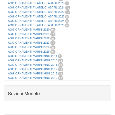
AGGIORNAMENTI FILATELICI ABAFIL 2020
7
AGGIORNAMENTI FILATELICI ABAFIL 2021
12
AGGIORNAMENTI FILATELICI ABAFIL 2022
12
AGGIORNAMENTI FILATELICI ABAFIL 2023
9
AGGIORNAMENTI FILATELICI ABAFIL 2024
6
AGGIORNAMENTI FILATELICI ABAFIL 2025
6
AGGIORNAMENTI MARINI 2020
20
AGGIORNAMENTI MARINI 2021
16
AGGIORNAMENTI MARINI 2022
23
AGGIORNAMENTI MARINI 2023
19
AGGIORNAMENTI MARINI 2024
26
AGGIORNAMENTI MARINI 2025
20
AGGIORNAMENTI MARINI KING 2014
2
AGGIORNAMENTI MARINI KING 2015
23
AGGIORNAMENTI MARINI KING 2016
28
AGGIORNAMENTI MARINI KING 2017
23
AGGIORNAMENTI MARINI KING 2018
19
AGGIORNAMENTI MARINI KING 2019
22
AGGIORNAMENTI MARINI KING ITALIA ANNUALI
9
ALBUM PER CARTAMONETA
1
CARTELLE FILATELICHE ABAFIL
25
Sezioni Monete
CARTELLE FILATELICHE MARINI
16
CARTELLE FILATELICHE MASTERPHIL
21
FOGLI FILATELICI SAN MARINO
13
FOGLI FILATELICI VATICANO
37
FOGLI MARINI PERIODI SEPARATI ITALIA
15