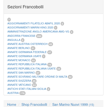
FOGLI MARINI PERIODI SEPARATI SAN MARINO
14
Sezioni Francobolli
FOGLI MARINI PERIODI SEPARATI VATICANO
10
FOGLI MARINI REGNO D'ITALIA COLONIE ITL,
20
MATERIALE FILATELICO MARINI
33
RACCOGLITORI XL
1
7
AGGIORNAMENTI FILATELICI ABAFIL 2020
2
AGGIORNAMENTI MARINI KING 2020
1
AMMINISTRAZIONE ANGLO AMERICANA AMG-VG
3
ANDORRA FRANCESE
260
ANGUILLA
2
ANNATE AUSTRIA OSTERREICH
45
ANNATE BERLINO
31
ANNATE GERMANIA FEDERALE
47
ANNATE GERMANIA USATE
1
ANNATE MONACO
32
ANNATE REPUBBLICA ITALIANA
73
ANNATE REPUBBLICA ITALIANA USATE
35
ANNATE SAN MARINO
67
ANNATE SOVRANO MILITARE ORDINE DI MALTA
42
ANNATE SVIZZERA
45
ANNATE VATICANO
64
ANTICHI STATI ITALIANI SICILIA
2
AUSTRIA
178
AZZORRE
114
BUSTE PRIMO GIORNO SAN MARINO
2
Home
Shop Francobolli
San Marino Nuovi 1999
(15)
CASTELROSSO
10