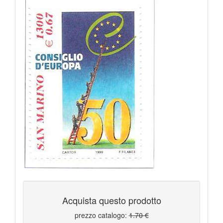
TRIESTE B
80
VARIETà
108
VATICANO 2017
8
VATICANO 2021
21
VATICANO 2022
25
VATICANO 2023
6
VATICANO BENEDETTO XVI 2005 2013
130
VATICANO BUSTE PRIMO GIORNO
3
VATICANO GIOVANNI PAOLO I II 1978 2005
236
VATICANO PACCHI POSTALI
3
VATICANO PAOLO VI 1963 1978
81
VATICANO PIO XI 1929 1938
17
VATICANO PIO XII 1939 1958
48
VATICANO POSTA AEREA
13
VATICANO SEGNATASSE
7
Acquista questo prodotto
prezzo catalogo:
1.70 €