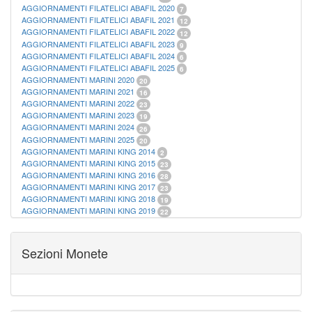
AGGIORNAMENTI FILATELICI ABAFIL 2020
7
AGGIORNAMENTI FILATELICI ABAFIL 2021
12
AGGIORNAMENTI FILATELICI ABAFIL 2022
12
AGGIORNAMENTI FILATELICI ABAFIL 2023
9
AGGIORNAMENTI FILATELICI ABAFIL 2024
6
AGGIORNAMENTI FILATELICI ABAFIL 2025
6
AGGIORNAMENTI MARINI 2020
20
AGGIORNAMENTI MARINI 2021
16
AGGIORNAMENTI MARINI 2022
23
AGGIORNAMENTI MARINI 2023
19
AGGIORNAMENTI MARINI 2024
26
AGGIORNAMENTI MARINI 2025
20
AGGIORNAMENTI MARINI KING 2014
2
AGGIORNAMENTI MARINI KING 2015
23
AGGIORNAMENTI MARINI KING 2016
28
AGGIORNAMENTI MARINI KING 2017
23
AGGIORNAMENTI MARINI KING 2018
19
AGGIORNAMENTI MARINI KING 2019
22
AGGIORNAMENTI MARINI KING ITALIA ANNUALI
9
ALBUM PER CARTAMONETA
1
CARTELLE FILATELICHE ABAFIL
25
Sezioni Monete
CARTELLE FILATELICHE MARINI
16
CARTELLE FILATELICHE MASTERPHIL
21
FOGLI FILATELICI SAN MARINO
13
FOGLI FILATELICI VATICANO
37
FOGLI MARINI PERIODI SEPARATI ITALIA
15