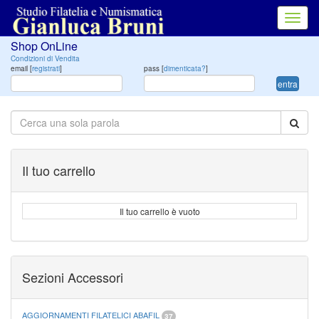
Toggl
navig
Shop OnLine
Condizioni di Vendita
email [
registrati
]
pass [
dimenticata?
]
entra
Il tuo carrello
Il tuo carrello è vuoto
Sezioni Accessori
AGGIORNAMENTI FILATELICI ABAFIL
37