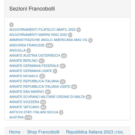
FOGLI MARINI PERIODI SEPARATI SAN MARINO
14
Sezioni Francobolli
FOGLI MARINI PERIODI SEPARATI VATICANO
10
FOGLI MARINI REGNO D'ITALIA COLONIE ITL,
20
MATERIALE FILATELICO MARINI
33
RACCOGLITORI XL
1
7
AGGIORNAMENTI FILATELICI ABAFIL 2020
2
AGGIORNAMENTI MARINI KING 2020
1
AMMINISTRAZIONE ANGLO AMERICANA AMG-VG
3
ANDORRA FRANCESE
260
ANGUILLA
2
ANNATE AUSTRIA OSTERREICH
45
ANNATE BERLINO
31
ANNATE GERMANIA FEDERALE
47
ANNATE GERMANIA USATE
1
ANNATE MONACO
32
ANNATE REPUBBLICA ITALIANA
73
ANNATE REPUBBLICA ITALIANA USATE
35
ANNATE SAN MARINO
67
ANNATE SOVRANO MILITARE ORDINE DI MALTA
42
ANNATE SVIZZERA
45
ANNATE VATICANO
64
ANTICHI STATI ITALIANI SICILIA
2
AUSTRIA
178
AZZORRE
114
BUSTE PRIMO GIORNO SAN MARINO
2
Home
Shop Francobolli
Repubblica Italiana 2023
(164)
CASTELROSSO
10