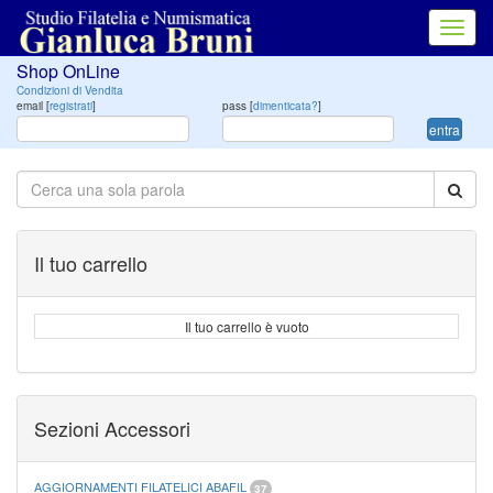
Toggl
navig
Shop OnLine
Condizioni di Vendita
email [
registrati
]
pass [
dimenticata?
]
entra
Il tuo carrello
Il tuo carrello è vuoto
Sezioni Accessori
AGGIORNAMENTI FILATELICI ABAFIL
37