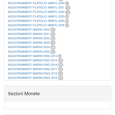
AGGIORNAMENTI FILATELICI ABAFIL 2020
7
AGGIORNAMENTI FILATELICI ABAFIL 2021
12
AGGIORNAMENTI FILATELICI ABAFIL 2022
12
AGGIORNAMENTI FILATELICI ABAFIL 2023
9
AGGIORNAMENTI FILATELICI ABAFIL 2024
6
AGGIORNAMENTI FILATELICI ABAFIL 2025
6
AGGIORNAMENTI MARINI 2020
20
AGGIORNAMENTI MARINI 2021
16
AGGIORNAMENTI MARINI 2022
23
AGGIORNAMENTI MARINI 2023
19
AGGIORNAMENTI MARINI 2024
26
AGGIORNAMENTI MARINI 2025
20
AGGIORNAMENTI MARINI KING 2014
2
AGGIORNAMENTI MARINI KING 2015
23
AGGIORNAMENTI MARINI KING 2016
28
AGGIORNAMENTI MARINI KING 2017
23
AGGIORNAMENTI MARINI KING 2018
19
AGGIORNAMENTI MARINI KING 2019
22
AGGIORNAMENTI MARINI KING ITALIA ANNUALI
9
ALBUM PER CARTAMONETA
1
CARTELLE FILATELICHE ABAFIL
25
Sezioni Monete
CARTELLE FILATELICHE MARINI
16
CARTELLE FILATELICHE MASTERPHIL
21
FOGLI FILATELICI SAN MARINO
13
FOGLI FILATELICI VATICANO
37
FOGLI MARINI PERIODI SEPARATI ITALIA
15