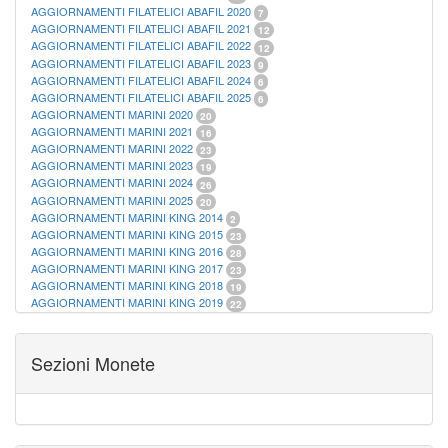
AGGIORNAMENTI FILATELICI ABAFIL 2020
7
AGGIORNAMENTI FILATELICI ABAFIL 2021
12
AGGIORNAMENTI FILATELICI ABAFIL 2022
12
AGGIORNAMENTI FILATELICI ABAFIL 2023
9
AGGIORNAMENTI FILATELICI ABAFIL 2024
6
AGGIORNAMENTI FILATELICI ABAFIL 2025
6
AGGIORNAMENTI MARINI 2020
20
AGGIORNAMENTI MARINI 2021
16
AGGIORNAMENTI MARINI 2022
23
AGGIORNAMENTI MARINI 2023
19
AGGIORNAMENTI MARINI 2024
26
AGGIORNAMENTI MARINI 2025
20
AGGIORNAMENTI MARINI KING 2014
2
AGGIORNAMENTI MARINI KING 2015
23
AGGIORNAMENTI MARINI KING 2016
28
AGGIORNAMENTI MARINI KING 2017
23
AGGIORNAMENTI MARINI KING 2018
19
AGGIORNAMENTI MARINI KING 2019
22
AGGIORNAMENTI MARINI KING ITALIA ANNUALI
9
ALBUM PER CARTAMONETA
1
CARTELLE FILATELICHE ABAFIL
25
Sezioni Monete
CARTELLE FILATELICHE MARINI
16
CARTELLE FILATELICHE MASTERPHIL
21
FOGLI FILATELICI SAN MARINO
13
FOGLI FILATELICI VATICANO
37
FOGLI MARINI PERIODI SEPARATI ITALIA
15