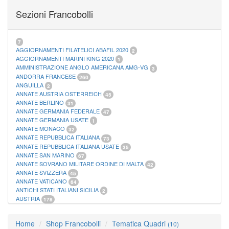
FOGLI MARINI PERIODI SEPARATI SAN MARINO
14
Sezioni Francobolli
FOGLI MARINI PERIODI SEPARATI VATICANO
10
FOGLI MARINI REGNO D'ITALIA COLONIE ITL,
20
MATERIALE FILATELICO MARINI
33
RACCOGLITORI XL
1
7
AGGIORNAMENTI FILATELICI ABAFIL 2020
2
AGGIORNAMENTI MARINI KING 2020
1
AMMINISTRAZIONE ANGLO AMERICANA AMG-VG
3
ANDORRA FRANCESE
260
ANGUILLA
2
ANNATE AUSTRIA OSTERREICH
45
ANNATE BERLINO
31
ANNATE GERMANIA FEDERALE
47
ANNATE GERMANIA USATE
1
ANNATE MONACO
32
ANNATE REPUBBLICA ITALIANA
73
ANNATE REPUBBLICA ITALIANA USATE
35
ANNATE SAN MARINO
67
ANNATE SOVRANO MILITARE ORDINE DI MALTA
42
ANNATE SVIZZERA
45
ANNATE VATICANO
64
ANTICHI STATI ITALIANI SICILIA
2
AUSTRIA
178
AZZORRE
114
BUSTE PRIMO GIORNO SAN MARINO
2
Home
Shop Francobolli
Tematica Quadri
(10)
CASTELROSSO
10