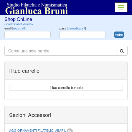
Toggl
navig
Shop OnLine
Condizioni di Vendita
email [
registrati
]
pass [
dimenticata?
]
entra
Il tuo carrello
Il tuo carrello è vuoto
Sezioni Accessori
AGGIORNAMENTI FILATELICI ABAFIL
37