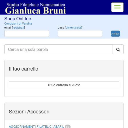
Toggl
navig
Shop OnLine
Condizioni di Vendita
email [
registrati
]
pass [
dimenticata?
]
entra
Il tuo carrello
Il tuo carrello è vuoto
Sezioni Accessori
AGGIORNAMENTI FILATELICI ABAFIL
37