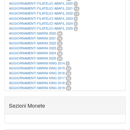
AGGIORNAMENTI FILATELICI ABAFIL 2020
7
AGGIORNAMENTI FILATELICI ABAFIL 2021
12
AGGIORNAMENTI FILATELICI ABAFIL 2022
12
AGGIORNAMENTI FILATELICI ABAFIL 2023
9
AGGIORNAMENTI FILATELICI ABAFIL 2024
6
AGGIORNAMENTI FILATELICI ABAFIL 2025
6
AGGIORNAMENTI MARINI 2020
20
AGGIORNAMENTI MARINI 2021
16
AGGIORNAMENTI MARINI 2022
23
AGGIORNAMENTI MARINI 2023
19
AGGIORNAMENTI MARINI 2024
26
AGGIORNAMENTI MARINI 2025
20
AGGIORNAMENTI MARINI KING 2014
2
AGGIORNAMENTI MARINI KING 2015
23
AGGIORNAMENTI MARINI KING 2016
28
AGGIORNAMENTI MARINI KING 2017
23
AGGIORNAMENTI MARINI KING 2018
19
AGGIORNAMENTI MARINI KING 2019
22
AGGIORNAMENTI MARINI KING ITALIA ANNUALI
9
ALBUM PER CARTAMONETA
1
CARTELLE FILATELICHE ABAFIL
25
Sezioni Monete
CARTELLE FILATELICHE MARINI
16
CARTELLE FILATELICHE MASTERPHIL
21
FOGLI FILATELICI SAN MARINO
13
FOGLI FILATELICI VATICANO
37
FOGLI MARINI PERIODI SEPARATI ITALIA
15