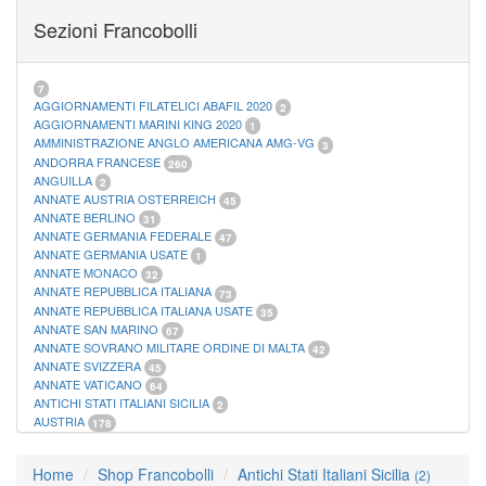
FOGLI MARINI PERIODI SEPARATI SAN MARINO
14
Sezioni Francobolli
FOGLI MARINI PERIODI SEPARATI VATICANO
10
FOGLI MARINI REGNO D'ITALIA COLONIE ITL,
20
MATERIALE FILATELICO MARINI
33
RACCOGLITORI XL
1
7
AGGIORNAMENTI FILATELICI ABAFIL 2020
2
AGGIORNAMENTI MARINI KING 2020
1
AMMINISTRAZIONE ANGLO AMERICANA AMG-VG
3
ANDORRA FRANCESE
260
ANGUILLA
2
ANNATE AUSTRIA OSTERREICH
45
ANNATE BERLINO
31
ANNATE GERMANIA FEDERALE
47
ANNATE GERMANIA USATE
1
ANNATE MONACO
32
ANNATE REPUBBLICA ITALIANA
73
ANNATE REPUBBLICA ITALIANA USATE
35
ANNATE SAN MARINO
67
ANNATE SOVRANO MILITARE ORDINE DI MALTA
42
ANNATE SVIZZERA
45
ANNATE VATICANO
64
ANTICHI STATI ITALIANI SICILIA
2
AUSTRIA
178
AZZORRE
114
BUSTE PRIMO GIORNO SAN MARINO
2
Home
Shop Francobolli
Antichi Stati Italiani Sicilia
(2)
CASTELROSSO
10