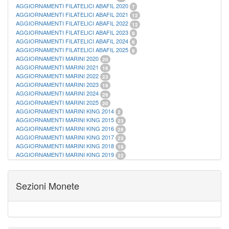
AGGIORNAMENTI FILATELICI ABAFIL 2020
7
AGGIORNAMENTI FILATELICI ABAFIL 2021
12
AGGIORNAMENTI FILATELICI ABAFIL 2022
12
AGGIORNAMENTI FILATELICI ABAFIL 2023
9
AGGIORNAMENTI FILATELICI ABAFIL 2024
6
AGGIORNAMENTI FILATELICI ABAFIL 2025
6
AGGIORNAMENTI MARINI 2020
20
AGGIORNAMENTI MARINI 2021
16
AGGIORNAMENTI MARINI 2022
23
AGGIORNAMENTI MARINI 2023
19
AGGIORNAMENTI MARINI 2024
26
AGGIORNAMENTI MARINI 2025
20
AGGIORNAMENTI MARINI KING 2014
2
AGGIORNAMENTI MARINI KING 2015
23
AGGIORNAMENTI MARINI KING 2016
28
AGGIORNAMENTI MARINI KING 2017
23
AGGIORNAMENTI MARINI KING 2018
19
AGGIORNAMENTI MARINI KING 2019
22
AGGIORNAMENTI MARINI KING ITALIA ANNUALI
9
ALBUM PER CARTAMONETA
1
CARTELLE FILATELICHE ABAFIL
25
Sezioni Monete
CARTELLE FILATELICHE MARINI
16
CARTELLE FILATELICHE MASTERPHIL
21
FOGLI FILATELICI SAN MARINO
13
FOGLI FILATELICI VATICANO
37
FOGLI MARINI PERIODI SEPARATI ITALIA
15