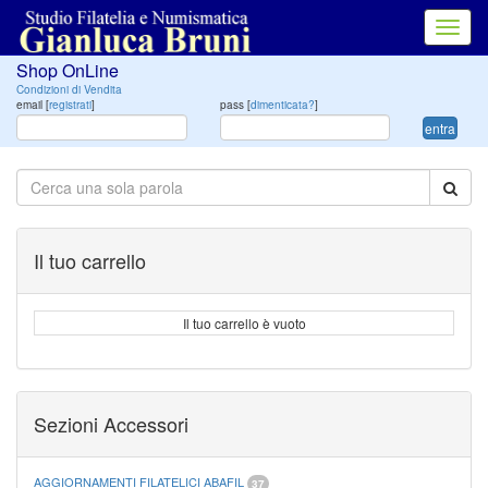
Toggl
navig
Shop OnLine
Condizioni di Vendita
email [
registrati
]
pass [
dimenticata?
]
entra
Il tuo carrello
Il tuo carrello è vuoto
Sezioni Accessori
AGGIORNAMENTI FILATELICI ABAFIL
37