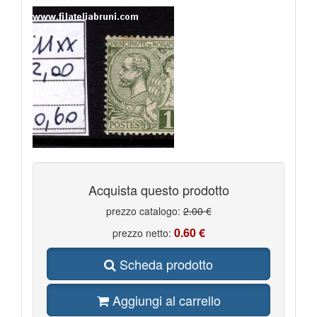
TRIESTE B
80
VARIETà
108
VATICANO 2017
8
VATICANO 2021
21
VATICANO 2022
25
VATICANO 2023
6
VATICANO BENEDETTO XVI 2005 2013
130
VATICANO BUSTE PRIMO GIORNO
3
VATICANO GIOVANNI PAOLO I II 1978 2005
236
VATICANO PACCHI POSTALI
3
VATICANO PAOLO VI 1963 1978
81
VATICANO PIO XI 1929 1938
17
VATICANO PIO XII 1939 1958
48
VATICANO POSTA AEREA
13
VATICANO SEGNATASSE
7
Acquista questo prodotto
prezzo catalogo:
2.00 €
0.60 €
prezzo netto:
Scheda prodotto
Aggiungi al carrello