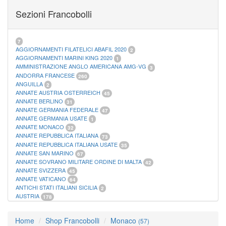
FOGLI MARINI PERIODI SEPARATI SAN MARINO
14
Sezioni Francobolli
FOGLI MARINI PERIODI SEPARATI VATICANO
10
FOGLI MARINI REGNO D'ITALIA COLONIE ITL,
20
MATERIALE FILATELICO MARINI
33
RACCOGLITORI XL
1
7
AGGIORNAMENTI FILATELICI ABAFIL 2020
2
AGGIORNAMENTI MARINI KING 2020
1
AMMINISTRAZIONE ANGLO AMERICANA AMG-VG
3
ANDORRA FRANCESE
260
ANGUILLA
2
ANNATE AUSTRIA OSTERREICH
45
ANNATE BERLINO
31
ANNATE GERMANIA FEDERALE
47
ANNATE GERMANIA USATE
1
ANNATE MONACO
32
ANNATE REPUBBLICA ITALIANA
73
ANNATE REPUBBLICA ITALIANA USATE
35
ANNATE SAN MARINO
67
ANNATE SOVRANO MILITARE ORDINE DI MALTA
42
ANNATE SVIZZERA
45
ANNATE VATICANO
64
ANTICHI STATI ITALIANI SICILIA
2
AUSTRIA
178
AZZORRE
114
BUSTE PRIMO GIORNO SAN MARINO
2
Home
Shop Francobolli
Monaco
(57)
CASTELROSSO
10