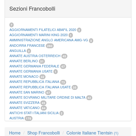
FOGLI MARINI PERIODI SEPARATI SAN MARINO
14
Sezioni Francobolli
FOGLI MARINI PERIODI SEPARATI VATICANO
10
FOGLI MARINI REGNO D'ITALIA COLONIE ITL,
20
MATERIALE FILATELICO MARINI
33
RACCOGLITORI XL
1
7
AGGIORNAMENTI FILATELICI ABAFIL 2020
2
AGGIORNAMENTI MARINI KING 2020
1
AMMINISTRAZIONE ANGLO AMERICANA AMG-VG
3
ANDORRA FRANCESE
260
ANGUILLA
2
ANNATE AUSTRIA OSTERREICH
45
ANNATE BERLINO
31
ANNATE GERMANIA FEDERALE
47
ANNATE GERMANIA USATE
1
ANNATE MONACO
32
ANNATE REPUBBLICA ITALIANA
73
ANNATE REPUBBLICA ITALIANA USATE
35
ANNATE SAN MARINO
67
ANNATE SOVRANO MILITARE ORDINE DI MALTA
42
ANNATE SVIZZERA
45
ANNATE VATICANO
64
ANTICHI STATI ITALIANI SICILIA
2
AUSTRIA
178
AZZORRE
114
BUSTE PRIMO GIORNO SAN MARINO
2
Home
Shop Francobolli
Colonie Italiane Tientsin
(1)
CASTELROSSO
10