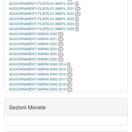
AGGIORNAMENTI FILATELICI ABAFIL 2020
7
AGGIORNAMENTI FILATELICI ABAFIL 2021
12
AGGIORNAMENTI FILATELICI ABAFIL 2022
12
AGGIORNAMENTI FILATELICI ABAFIL 2023
9
AGGIORNAMENTI FILATELICI ABAFIL 2024
6
AGGIORNAMENTI FILATELICI ABAFIL 2025
6
AGGIORNAMENTI MARINI 2020
20
AGGIORNAMENTI MARINI 2021
16
AGGIORNAMENTI MARINI 2022
23
AGGIORNAMENTI MARINI 2023
19
AGGIORNAMENTI MARINI 2024
26
AGGIORNAMENTI MARINI 2025
20
AGGIORNAMENTI MARINI KING 2014
2
AGGIORNAMENTI MARINI KING 2015
23
AGGIORNAMENTI MARINI KING 2016
28
AGGIORNAMENTI MARINI KING 2017
23
AGGIORNAMENTI MARINI KING 2018
19
AGGIORNAMENTI MARINI KING 2019
22
AGGIORNAMENTI MARINI KING ITALIA ANNUALI
9
ALBUM PER CARTAMONETA
1
CARTELLE FILATELICHE ABAFIL
25
Sezioni Monete
CARTELLE FILATELICHE MARINI
16
CARTELLE FILATELICHE MASTERPHIL
21
FOGLI FILATELICI SAN MARINO
13
FOGLI FILATELICI VATICANO
37
FOGLI MARINI PERIODI SEPARATI ITALIA
15