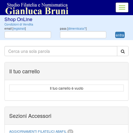
Toggl
navig
Shop OnLine
Condizioni di Vendita
email [
registrati
]
pass [
dimenticata?
]
entra
Il tuo carrello
Il tuo carrello è vuoto
Sezioni Accessori
AGGIORNAMENTI FILATELICI ABAFIL
37