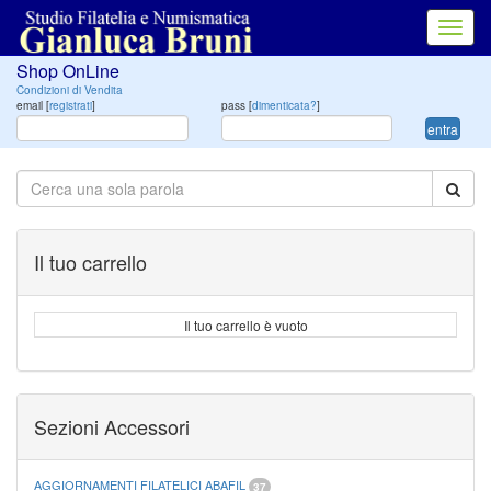
Toggl
navig
Shop OnLine
Condizioni di Vendita
email [
registrati
]
pass [
dimenticata?
]
entra
Il tuo carrello
Il tuo carrello è vuoto
Sezioni Accessori
AGGIORNAMENTI FILATELICI ABAFIL
37