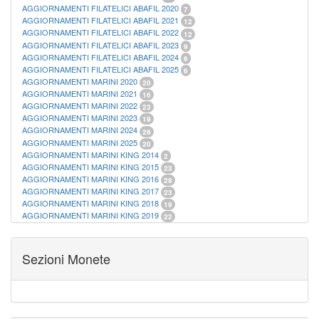
AGGIORNAMENTI FILATELICI ABAFIL 2020
7
AGGIORNAMENTI FILATELICI ABAFIL 2021
12
AGGIORNAMENTI FILATELICI ABAFIL 2022
12
AGGIORNAMENTI FILATELICI ABAFIL 2023
9
AGGIORNAMENTI FILATELICI ABAFIL 2024
6
AGGIORNAMENTI FILATELICI ABAFIL 2025
6
AGGIORNAMENTI MARINI 2020
20
AGGIORNAMENTI MARINI 2021
16
AGGIORNAMENTI MARINI 2022
23
AGGIORNAMENTI MARINI 2023
19
AGGIORNAMENTI MARINI 2024
26
AGGIORNAMENTI MARINI 2025
20
AGGIORNAMENTI MARINI KING 2014
2
AGGIORNAMENTI MARINI KING 2015
23
AGGIORNAMENTI MARINI KING 2016
28
AGGIORNAMENTI MARINI KING 2017
23
AGGIORNAMENTI MARINI KING 2018
19
AGGIORNAMENTI MARINI KING 2019
22
AGGIORNAMENTI MARINI KING ITALIA ANNUALI
9
ALBUM PER CARTAMONETA
1
CARTELLE FILATELICHE ABAFIL
25
Sezioni Monete
CARTELLE FILATELICHE MARINI
16
CARTELLE FILATELICHE MASTERPHIL
21
FOGLI FILATELICI SAN MARINO
13
FOGLI FILATELICI VATICANO
37
FOGLI MARINI PERIODI SEPARATI ITALIA
15