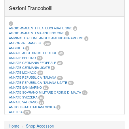
FOGLI MARINI PERIODI SEPARATI SAN MARINO
14
Sezioni Francobolli
FOGLI MARINI PERIODI SEPARATI VATICANO
10
FOGLI MARINI REGNO D'ITALIA COLONIE ITL,
20
MATERIALE FILATELICO MARINI
33
RACCOGLITORI XL
1
7
AGGIORNAMENTI FILATELICI ABAFIL 2020
2
AGGIORNAMENTI MARINI KING 2020
1
AMMINISTRAZIONE ANGLO AMERICANA AMG-VG
3
ANDORRA FRANCESE
260
ANGUILLA
2
ANNATE AUSTRIA OSTERREICH
45
ANNATE BERLINO
31
ANNATE GERMANIA FEDERALE
47
ANNATE GERMANIA USATE
1
ANNATE MONACO
32
ANNATE REPUBBLICA ITALIANA
73
ANNATE REPUBBLICA ITALIANA USATE
35
ANNATE SAN MARINO
67
ANNATE SOVRANO MILITARE ORDINE DI MALTA
42
ANNATE SVIZZERA
45
ANNATE VATICANO
64
ANTICHI STATI ITALIANI SICILIA
2
AUSTRIA
178
AZZORRE
114
BUSTE PRIMO GIORNO SAN MARINO
2
Home
Shop Accessori
CASTELROSSO
10