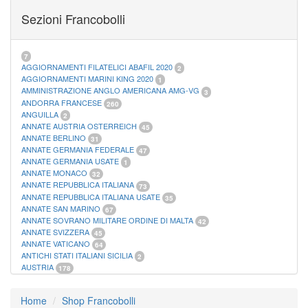
FOGLI MARINI PERIODI SEPARATI SAN MARINO
14
Sezioni Francobolli
FOGLI MARINI PERIODI SEPARATI VATICANO
10
FOGLI MARINI REGNO D'ITALIA COLONIE ITL,
20
MATERIALE FILATELICO MARINI
33
RACCOGLITORI XL
1
7
AGGIORNAMENTI FILATELICI ABAFIL 2020
2
AGGIORNAMENTI MARINI KING 2020
1
AMMINISTRAZIONE ANGLO AMERICANA AMG-VG
3
ANDORRA FRANCESE
260
ANGUILLA
2
ANNATE AUSTRIA OSTERREICH
45
ANNATE BERLINO
31
ANNATE GERMANIA FEDERALE
47
ANNATE GERMANIA USATE
1
ANNATE MONACO
32
ANNATE REPUBBLICA ITALIANA
73
ANNATE REPUBBLICA ITALIANA USATE
35
ANNATE SAN MARINO
67
ANNATE SOVRANO MILITARE ORDINE DI MALTA
42
ANNATE SVIZZERA
45
ANNATE VATICANO
64
ANTICHI STATI ITALIANI SICILIA
2
AUSTRIA
178
AZZORRE
114
BUSTE PRIMO GIORNO SAN MARINO
2
Home
Shop Francobolli
CASTELROSSO
10