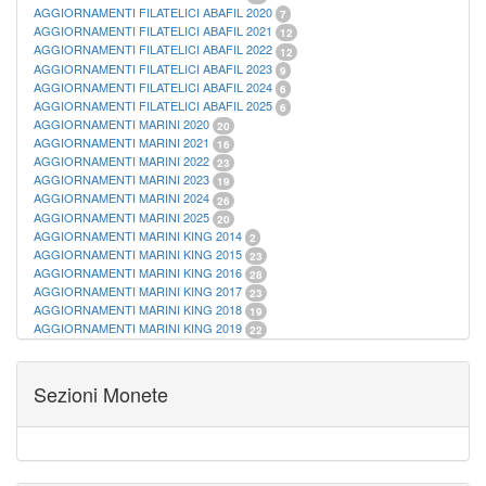
AGGIORNAMENTI FILATELICI ABAFIL 2020
7
AGGIORNAMENTI FILATELICI ABAFIL 2021
12
AGGIORNAMENTI FILATELICI ABAFIL 2022
12
AGGIORNAMENTI FILATELICI ABAFIL 2023
9
AGGIORNAMENTI FILATELICI ABAFIL 2024
6
AGGIORNAMENTI FILATELICI ABAFIL 2025
6
AGGIORNAMENTI MARINI 2020
20
AGGIORNAMENTI MARINI 2021
16
AGGIORNAMENTI MARINI 2022
23
AGGIORNAMENTI MARINI 2023
19
AGGIORNAMENTI MARINI 2024
26
AGGIORNAMENTI MARINI 2025
20
AGGIORNAMENTI MARINI KING 2014
2
AGGIORNAMENTI MARINI KING 2015
23
AGGIORNAMENTI MARINI KING 2016
28
AGGIORNAMENTI MARINI KING 2017
23
AGGIORNAMENTI MARINI KING 2018
19
AGGIORNAMENTI MARINI KING 2019
22
AGGIORNAMENTI MARINI KING ITALIA ANNUALI
9
ALBUM PER CARTAMONETA
1
CARTELLE FILATELICHE ABAFIL
25
Sezioni Monete
CARTELLE FILATELICHE MARINI
16
CARTELLE FILATELICHE MASTERPHIL
21
FOGLI FILATELICI SAN MARINO
13
FOGLI FILATELICI VATICANO
37
FOGLI MARINI PERIODI SEPARATI ITALIA
15