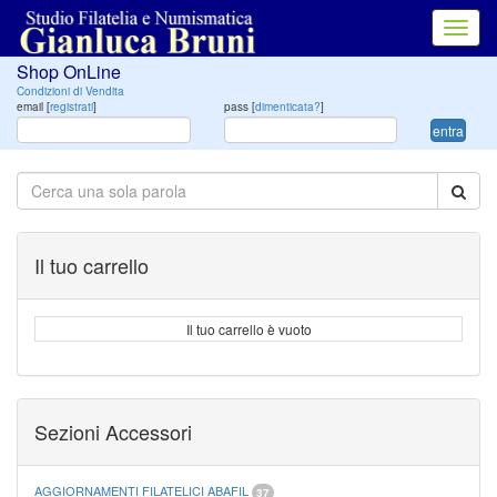
Toggl
navig
Shop OnLine
Condizioni di Vendita
email [
registrati
]
pass [
dimenticata?
]
entra
Il tuo carrello
Il tuo carrello è vuoto
Sezioni Accessori
AGGIORNAMENTI FILATELICI ABAFIL
37