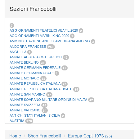
FOGLI MARINI PERIODI SEPARATI SAN MARINO
14
Sezioni Francobolli
FOGLI MARINI PERIODI SEPARATI VATICANO
10
FOGLI MARINI REGNO D'ITALIA COLONIE ITL,
20
MATERIALE FILATELICO MARINI
33
RACCOGLITORI XL
1
7
AGGIORNAMENTI FILATELICI ABAFIL 2020
2
AGGIORNAMENTI MARINI KING 2020
1
AMMINISTRAZIONE ANGLO AMERICANA AMG-VG
3
ANDORRA FRANCESE
260
ANGUILLA
2
ANNATE AUSTRIA OSTERREICH
45
ANNATE BERLINO
31
ANNATE GERMANIA FEDERALE
47
ANNATE GERMANIA USATE
1
ANNATE MONACO
32
ANNATE REPUBBLICA ITALIANA
73
ANNATE REPUBBLICA ITALIANA USATE
35
ANNATE SAN MARINO
67
ANNATE SOVRANO MILITARE ORDINE DI MALTA
42
ANNATE SVIZZERA
45
ANNATE VATICANO
64
ANTICHI STATI ITALIANI SICILIA
2
AUSTRIA
178
AZZORRE
114
BUSTE PRIMO GIORNO SAN MARINO
2
Home
Shop Francobolli
Europa Cept 1976
(25)
CASTELROSSO
10