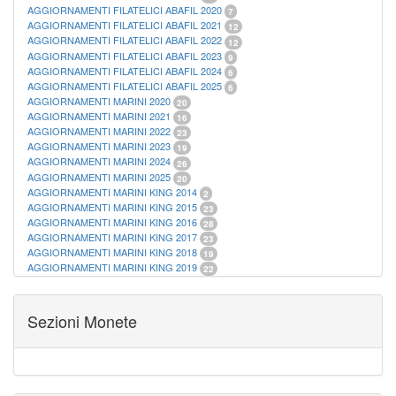
AGGIORNAMENTI FILATELICI ABAFIL 2020
7
AGGIORNAMENTI FILATELICI ABAFIL 2021
12
AGGIORNAMENTI FILATELICI ABAFIL 2022
12
AGGIORNAMENTI FILATELICI ABAFIL 2023
9
AGGIORNAMENTI FILATELICI ABAFIL 2024
6
AGGIORNAMENTI FILATELICI ABAFIL 2025
6
AGGIORNAMENTI MARINI 2020
20
AGGIORNAMENTI MARINI 2021
16
AGGIORNAMENTI MARINI 2022
23
AGGIORNAMENTI MARINI 2023
19
AGGIORNAMENTI MARINI 2024
26
AGGIORNAMENTI MARINI 2025
20
AGGIORNAMENTI MARINI KING 2014
2
AGGIORNAMENTI MARINI KING 2015
23
AGGIORNAMENTI MARINI KING 2016
28
AGGIORNAMENTI MARINI KING 2017
23
AGGIORNAMENTI MARINI KING 2018
19
AGGIORNAMENTI MARINI KING 2019
22
AGGIORNAMENTI MARINI KING ITALIA ANNUALI
9
ALBUM PER CARTAMONETA
1
CARTELLE FILATELICHE ABAFIL
25
Sezioni Monete
CARTELLE FILATELICHE MARINI
16
CARTELLE FILATELICHE MASTERPHIL
21
FOGLI FILATELICI SAN MARINO
13
FOGLI FILATELICI VATICANO
37
FOGLI MARINI PERIODI SEPARATI ITALIA
15