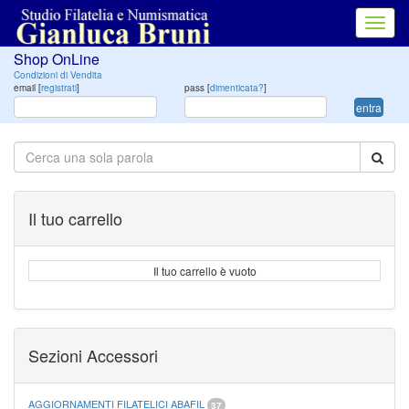
Toggl
navig
Shop OnLine
Condizioni di Vendita
email [
registrati
]
pass [
dimenticata?
]
entra
Il tuo carrello
Il tuo carrello è vuoto
Sezioni Accessori
AGGIORNAMENTI FILATELICI ABAFIL
37