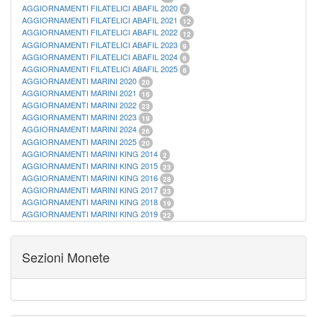
AGGIORNAMENTI FILATELICI ABAFIL 2020
7
AGGIORNAMENTI FILATELICI ABAFIL 2021
12
AGGIORNAMENTI FILATELICI ABAFIL 2022
12
AGGIORNAMENTI FILATELICI ABAFIL 2023
9
AGGIORNAMENTI FILATELICI ABAFIL 2024
6
AGGIORNAMENTI FILATELICI ABAFIL 2025
6
AGGIORNAMENTI MARINI 2020
20
AGGIORNAMENTI MARINI 2021
16
AGGIORNAMENTI MARINI 2022
23
AGGIORNAMENTI MARINI 2023
19
AGGIORNAMENTI MARINI 2024
26
AGGIORNAMENTI MARINI 2025
20
AGGIORNAMENTI MARINI KING 2014
2
AGGIORNAMENTI MARINI KING 2015
23
AGGIORNAMENTI MARINI KING 2016
28
AGGIORNAMENTI MARINI KING 2017
23
AGGIORNAMENTI MARINI KING 2018
19
AGGIORNAMENTI MARINI KING 2019
22
AGGIORNAMENTI MARINI KING ITALIA ANNUALI
9
ALBUM PER CARTAMONETA
1
CARTELLE FILATELICHE ABAFIL
25
Sezioni Monete
CARTELLE FILATELICHE MARINI
16
CARTELLE FILATELICHE MASTERPHIL
21
FOGLI FILATELICI SAN MARINO
13
FOGLI FILATELICI VATICANO
37
FOGLI MARINI PERIODI SEPARATI ITALIA
15