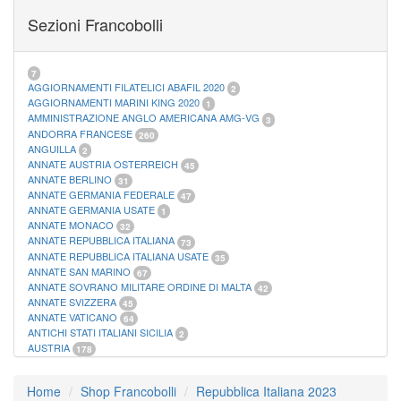
FOGLI MARINI PERIODI SEPARATI SAN MARINO
14
Sezioni Francobolli
FOGLI MARINI PERIODI SEPARATI VATICANO
10
FOGLI MARINI REGNO D'ITALIA COLONIE ITL,
20
MATERIALE FILATELICO MARINI
33
RACCOGLITORI XL
1
7
AGGIORNAMENTI FILATELICI ABAFIL 2020
2
AGGIORNAMENTI MARINI KING 2020
1
AMMINISTRAZIONE ANGLO AMERICANA AMG-VG
3
ANDORRA FRANCESE
260
ANGUILLA
2
ANNATE AUSTRIA OSTERREICH
45
ANNATE BERLINO
31
ANNATE GERMANIA FEDERALE
47
ANNATE GERMANIA USATE
1
ANNATE MONACO
32
ANNATE REPUBBLICA ITALIANA
73
ANNATE REPUBBLICA ITALIANA USATE
35
ANNATE SAN MARINO
67
ANNATE SOVRANO MILITARE ORDINE DI MALTA
42
ANNATE SVIZZERA
45
ANNATE VATICANO
64
ANTICHI STATI ITALIANI SICILIA
2
AUSTRIA
178
AZZORRE
114
BUSTE PRIMO GIORNO SAN MARINO
2
Home
Shop Francobolli
Repubblica Italiana 2023
CASTELROSSO
10