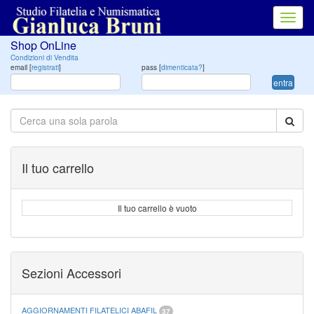
Toggl
navig
Shop OnLine
Condizioni di Vendita
email [
registrati
]
pass [
dimenticata?
]
entra
Il tuo carrello
Il tuo carrello è vuoto
Sezioni Accessori
AGGIORNAMENTI FILATELICI ABAFIL
37