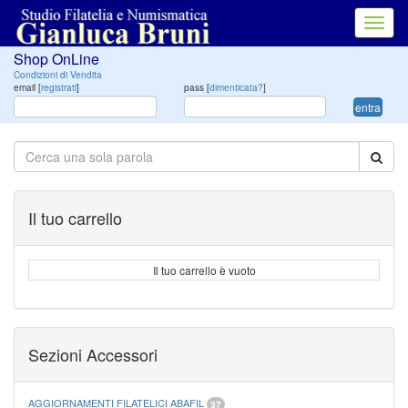
Toggl
navig
Shop OnLine
Condizioni di Vendita
email [
registrati
]
pass [
dimenticata?
]
entra
Il tuo carrello
Il tuo carrello è vuoto
Sezioni Accessori
AGGIORNAMENTI FILATELICI ABAFIL
37