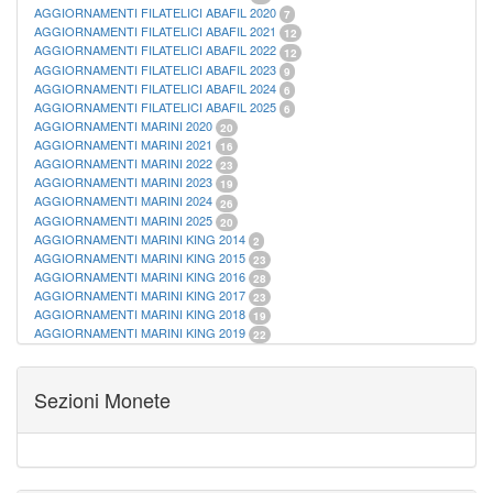
AGGIORNAMENTI FILATELICI ABAFIL 2020
7
AGGIORNAMENTI FILATELICI ABAFIL 2021
12
AGGIORNAMENTI FILATELICI ABAFIL 2022
12
AGGIORNAMENTI FILATELICI ABAFIL 2023
9
AGGIORNAMENTI FILATELICI ABAFIL 2024
6
AGGIORNAMENTI FILATELICI ABAFIL 2025
6
AGGIORNAMENTI MARINI 2020
20
AGGIORNAMENTI MARINI 2021
16
AGGIORNAMENTI MARINI 2022
23
AGGIORNAMENTI MARINI 2023
19
AGGIORNAMENTI MARINI 2024
26
AGGIORNAMENTI MARINI 2025
20
AGGIORNAMENTI MARINI KING 2014
2
AGGIORNAMENTI MARINI KING 2015
23
AGGIORNAMENTI MARINI KING 2016
28
AGGIORNAMENTI MARINI KING 2017
23
AGGIORNAMENTI MARINI KING 2018
19
AGGIORNAMENTI MARINI KING 2019
22
AGGIORNAMENTI MARINI KING ITALIA ANNUALI
9
ALBUM PER CARTAMONETA
1
CARTELLE FILATELICHE ABAFIL
25
Sezioni Monete
CARTELLE FILATELICHE MARINI
16
CARTELLE FILATELICHE MASTERPHIL
21
FOGLI FILATELICI SAN MARINO
13
FOGLI FILATELICI VATICANO
37
FOGLI MARINI PERIODI SEPARATI ITALIA
15