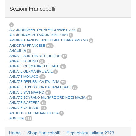
FOGLI MARINI PERIODI SEPARATI SAN MARINO
14
Sezioni Francobolli
FOGLI MARINI PERIODI SEPARATI VATICANO
10
FOGLI MARINI REGNO D'ITALIA COLONIE ITL,
20
MATERIALE FILATELICO MARINI
33
RACCOGLITORI XL
1
7
AGGIORNAMENTI FILATELICI ABAFIL 2020
2
AGGIORNAMENTI MARINI KING 2020
1
AMMINISTRAZIONE ANGLO AMERICANA AMG-VG
3
ANDORRA FRANCESE
260
ANGUILLA
2
ANNATE AUSTRIA OSTERREICH
45
ANNATE BERLINO
31
ANNATE GERMANIA FEDERALE
47
ANNATE GERMANIA USATE
1
ANNATE MONACO
32
ANNATE REPUBBLICA ITALIANA
73
ANNATE REPUBBLICA ITALIANA USATE
35
ANNATE SAN MARINO
67
ANNATE SOVRANO MILITARE ORDINE DI MALTA
42
ANNATE SVIZZERA
45
ANNATE VATICANO
64
ANTICHI STATI ITALIANI SICILIA
2
AUSTRIA
178
AZZORRE
114
BUSTE PRIMO GIORNO SAN MARINO
2
Home
Shop Francobolli
Repubblica Italiana 2023
CASTELROSSO
10