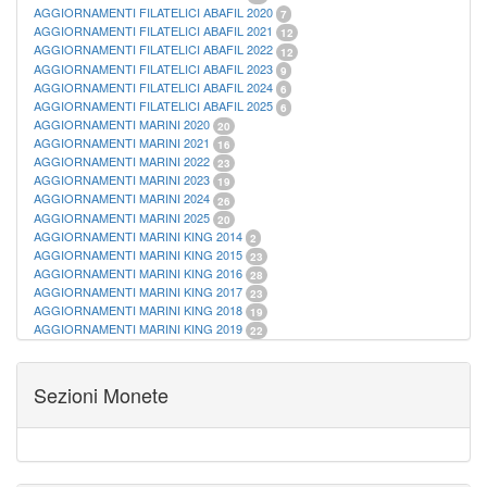
AGGIORNAMENTI FILATELICI ABAFIL 2020
7
AGGIORNAMENTI FILATELICI ABAFIL 2021
12
AGGIORNAMENTI FILATELICI ABAFIL 2022
12
AGGIORNAMENTI FILATELICI ABAFIL 2023
9
AGGIORNAMENTI FILATELICI ABAFIL 2024
6
AGGIORNAMENTI FILATELICI ABAFIL 2025
6
AGGIORNAMENTI MARINI 2020
20
AGGIORNAMENTI MARINI 2021
16
AGGIORNAMENTI MARINI 2022
23
AGGIORNAMENTI MARINI 2023
19
AGGIORNAMENTI MARINI 2024
26
AGGIORNAMENTI MARINI 2025
20
AGGIORNAMENTI MARINI KING 2014
2
AGGIORNAMENTI MARINI KING 2015
23
AGGIORNAMENTI MARINI KING 2016
28
AGGIORNAMENTI MARINI KING 2017
23
AGGIORNAMENTI MARINI KING 2018
19
AGGIORNAMENTI MARINI KING 2019
22
AGGIORNAMENTI MARINI KING ITALIA ANNUALI
9
ALBUM PER CARTAMONETA
1
CARTELLE FILATELICHE ABAFIL
25
Sezioni Monete
CARTELLE FILATELICHE MARINI
16
CARTELLE FILATELICHE MASTERPHIL
21
FOGLI FILATELICI SAN MARINO
13
FOGLI FILATELICI VATICANO
37
FOGLI MARINI PERIODI SEPARATI ITALIA
15