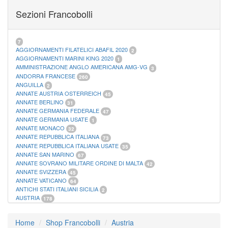
FOGLI MARINI PERIODI SEPARATI SAN MARINO
14
Sezioni Francobolli
FOGLI MARINI PERIODI SEPARATI VATICANO
10
FOGLI MARINI REGNO D'ITALIA COLONIE ITL,
20
MATERIALE FILATELICO MARINI
33
RACCOGLITORI XL
1
7
AGGIORNAMENTI FILATELICI ABAFIL 2020
2
AGGIORNAMENTI MARINI KING 2020
1
AMMINISTRAZIONE ANGLO AMERICANA AMG-VG
3
ANDORRA FRANCESE
260
ANGUILLA
2
ANNATE AUSTRIA OSTERREICH
45
ANNATE BERLINO
31
ANNATE GERMANIA FEDERALE
47
ANNATE GERMANIA USATE
1
ANNATE MONACO
32
ANNATE REPUBBLICA ITALIANA
73
ANNATE REPUBBLICA ITALIANA USATE
35
ANNATE SAN MARINO
67
ANNATE SOVRANO MILITARE ORDINE DI MALTA
42
ANNATE SVIZZERA
45
ANNATE VATICANO
64
ANTICHI STATI ITALIANI SICILIA
2
AUSTRIA
178
AZZORRE
114
BUSTE PRIMO GIORNO SAN MARINO
2
Home
Shop Francobolli
Austria
CASTELROSSO
10