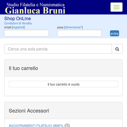
Toggl
navig
Shop OnLine
Condizioni di Vendita
email [
registrati
]
pass [
dimenticata?
]
entra
Il tuo carrello
Il tuo carrello è vuoto
Sezioni Accessori
AGGIORNAMENTI FILATELICI ABAFIL
37