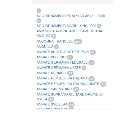
21
FOGLI FILATELICI SAN MARINO
13
FOGLI FILATELICI VATICANO
37
7
FOGLI MARINI PERIODI SEPARATI ITALIA
AGGIORNAMENTI FILATELICI ABAFIL 2020
15
2
FOGLI MARINI PERIODI SEPARATI SAN
AGGIORNAMENTI MARINI KING 2020
1
MARINO
AMMINISTRAZIONE ANGLO AMERICANA
14
FOGLI MARINI PERIODI SEPARATI
AMG-VG
3
VATICANO
ANDORRA FRANCESE
10
260
FOGLI MARINI REGNO D'ITALIA COLONIE
ANGUILLA
2
ITL,
20
ANNATE AUSTRIA OSTERREICH
45
MATERIALE FILATELICO MARINI
33
ANNATE BERLINO
31
RACCOGLITORI XL
1
ANNATE GERMANIA FEDERALE
47
ANNATE GERMANIA USATE
1
ANNATE MONACO
32
ANNATE REPUBBLICA ITALIANA
73
ANNATE REPUBBLICA ITALIANA USATE
35
ANNATE SAN MARINO
67
ANNATE SOVRANO MILITARE ORDINE DI
MALTA
42
ANNATE SVIZZERA
45
ANNATE VATICANO
64
ANTICHI STATI ITALIANI SICILIA
2
AUSTRIA
178
AZZORRE
114
BUSTE PRIMO GIORNO SAN MARINO
2
CASTELROSSO
10