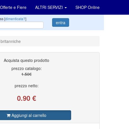
Offerte e Fiere
ALTRI SERVIZI
SHOP Online
ss [
dimenticata?
]
entra
 britanniche
Acquista questo prodotto
prezzo catalogo:
1.50€
prezzo netto:
0.90
€
Aggiungi al carrello