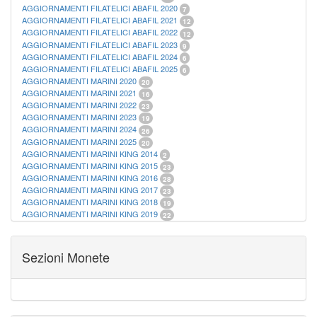
AGGIORNAMENTI FILATELICI ABAFIL 2020
7
AGGIORNAMENTI FILATELICI ABAFIL 2021
12
AGGIORNAMENTI FILATELICI ABAFIL 2022
12
AGGIORNAMENTI FILATELICI ABAFIL 2023
9
AGGIORNAMENTI FILATELICI ABAFIL 2024
6
AGGIORNAMENTI FILATELICI ABAFIL 2025
6
AGGIORNAMENTI MARINI 2020
20
AGGIORNAMENTI MARINI 2021
16
AGGIORNAMENTI MARINI 2022
23
AGGIORNAMENTI MARINI 2023
19
AGGIORNAMENTI MARINI 2024
26
AGGIORNAMENTI MARINI 2025
20
AGGIORNAMENTI MARINI KING 2014
2
AGGIORNAMENTI MARINI KING 2015
23
AGGIORNAMENTI MARINI KING 2016
28
AGGIORNAMENTI MARINI KING 2017
23
AGGIORNAMENTI MARINI KING 2018
19
AGGIORNAMENTI MARINI KING 2019
22
AGGIORNAMENTI MARINI KING ITALIA ANNUALI
9
ALBUM PER CARTAMONETA
1
CARTELLE FILATELICHE ABAFIL
25
Sezioni Monete
CARTELLE FILATELICHE MARINI
16
CARTELLE FILATELICHE MASTERPHIL
21
FOGLI FILATELICI SAN MARINO
13
FOGLI FILATELICI VATICANO
37
FOGLI MARINI PERIODI SEPARATI ITALIA
15