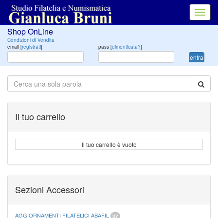
Toggl
navig
Shop OnLine
Condizioni di Vendita
email [
registrati
]
pass [
dimenticata?
]
entra
Il tuo carrello
Il tuo carrello è vuoto
Sezioni Accessori
AGGIORNAMENTI FILATELICI ABAFIL
37