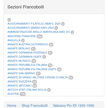
FOGLI MARINI PERIODI SEPARATI SAN MARINO
14
Sezioni Francobolli
FOGLI MARINI PERIODI SEPARATI VATICANO
10
FOGLI MARINI REGNO D'ITALIA COLONIE ITL,
20
MATERIALE FILATELICO MARINI
33
RACCOGLITORI XL
1
7
AGGIORNAMENTI FILATELICI ABAFIL 2020
2
AGGIORNAMENTI MARINI KING 2020
1
AMMINISTRAZIONE ANGLO AMERICANA AMG-VG
3
ANDORRA FRANCESE
260
ANGUILLA
2
ANNATE AUSTRIA OSTERREICH
45
ANNATE BERLINO
31
ANNATE GERMANIA FEDERALE
47
ANNATE GERMANIA USATE
1
ANNATE MONACO
32
ANNATE REPUBBLICA ITALIANA
73
ANNATE REPUBBLICA ITALIANA USATE
35
ANNATE SAN MARINO
67
ANNATE SOVRANO MILITARE ORDINE DI MALTA
42
ANNATE SVIZZERA
45
ANNATE VATICANO
64
ANTICHI STATI ITALIANI SICILIA
2
AUSTRIA
178
AZZORRE
114
BUSTE PRIMO GIORNO SAN MARINO
2
Home
Shop Francobolli
Vaticano Pio XII 1939 1958
CASTELROSSO
10