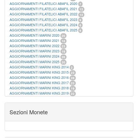
AGGIORNAMENTI FILATELICI ABAFIL 2020
7
AGGIORNAMENTI FILATELICI ABAFIL 2021
12
AGGIORNAMENTI FILATELICI ABAFIL 2022
12
AGGIORNAMENTI FILATELICI ABAFIL 2023
9
AGGIORNAMENTI FILATELICI ABAFIL 2024
6
AGGIORNAMENTI FILATELICI ABAFIL 2025
6
AGGIORNAMENTI MARINI 2020
20
AGGIORNAMENTI MARINI 2021
16
AGGIORNAMENTI MARINI 2022
23
AGGIORNAMENTI MARINI 2023
19
AGGIORNAMENTI MARINI 2024
26
AGGIORNAMENTI MARINI 2025
20
AGGIORNAMENTI MARINI KING 2014
2
AGGIORNAMENTI MARINI KING 2015
23
AGGIORNAMENTI MARINI KING 2016
28
AGGIORNAMENTI MARINI KING 2017
23
AGGIORNAMENTI MARINI KING 2018
19
AGGIORNAMENTI MARINI KING 2019
22
AGGIORNAMENTI MARINI KING ITALIA ANNUALI
9
ALBUM PER CARTAMONETA
1
CARTELLE FILATELICHE ABAFIL
25
Sezioni Monete
CARTELLE FILATELICHE MARINI
16
CARTELLE FILATELICHE MASTERPHIL
21
FOGLI FILATELICI SAN MARINO
13
FOGLI FILATELICI VATICANO
37
FOGLI MARINI PERIODI SEPARATI ITALIA
15