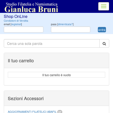
Toggl
navig
Shop OnLine
Condizioni di Vendita
email [
registrati
]
pass [
dimenticata?
]
entra
Il tuo carrello
Il tuo carrello è vuoto
Sezioni Accessori
AGGIORNAMENTI FILATELICI ABAFIL
37