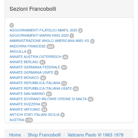
FOGLI MARINI PERIODI SEPARATI SAN MARINO
14
Sezioni Francobolli
FOGLI MARINI PERIODI SEPARATI VATICANO
10
FOGLI MARINI REGNO D'ITALIA COLONIE ITL,
20
MATERIALE FILATELICO MARINI
33
RACCOGLITORI XL
1
7
AGGIORNAMENTI FILATELICI ABAFIL 2020
2
AGGIORNAMENTI MARINI KING 2020
1
AMMINISTRAZIONE ANGLO AMERICANA AMG-VG
3
ANDORRA FRANCESE
260
ANGUILLA
2
ANNATE AUSTRIA OSTERREICH
45
ANNATE BERLINO
31
ANNATE GERMANIA FEDERALE
47
ANNATE GERMANIA USATE
1
ANNATE MONACO
32
ANNATE REPUBBLICA ITALIANA
73
ANNATE REPUBBLICA ITALIANA USATE
35
ANNATE SAN MARINO
67
ANNATE SOVRANO MILITARE ORDINE DI MALTA
42
ANNATE SVIZZERA
45
ANNATE VATICANO
64
ANTICHI STATI ITALIANI SICILIA
2
AUSTRIA
178
AZZORRE
114
BUSTE PRIMO GIORNO SAN MARINO
2
Home
Shop Francobolli
Vaticano Paolo Vi 1963 1978
CASTELROSSO
10