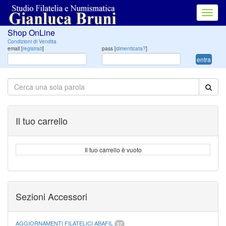
Toggl
navig
Shop OnLine
Condizioni di Vendita
email [
registrati
]
pass [
dimenticata?
]
entra
Il tuo carrello
Il tuo carrello è vuoto
Sezioni Accessori
AGGIORNAMENTI FILATELICI ABAFIL
37