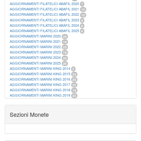
AGGIORNAMENTI FILATELICI ABAFIL 2020
7
AGGIORNAMENTI FILATELICI ABAFIL 2021
12
AGGIORNAMENTI FILATELICI ABAFIL 2022
12
AGGIORNAMENTI FILATELICI ABAFIL 2023
9
AGGIORNAMENTI FILATELICI ABAFIL 2024
6
AGGIORNAMENTI FILATELICI ABAFIL 2025
6
AGGIORNAMENTI MARINI 2020
20
AGGIORNAMENTI MARINI 2021
16
AGGIORNAMENTI MARINI 2022
23
AGGIORNAMENTI MARINI 2023
19
AGGIORNAMENTI MARINI 2024
26
AGGIORNAMENTI MARINI 2025
20
AGGIORNAMENTI MARINI KING 2014
2
AGGIORNAMENTI MARINI KING 2015
23
AGGIORNAMENTI MARINI KING 2016
28
AGGIORNAMENTI MARINI KING 2017
23
AGGIORNAMENTI MARINI KING 2018
19
AGGIORNAMENTI MARINI KING 2019
22
AGGIORNAMENTI MARINI KING ITALIA ANNUALI
9
ALBUM PER CARTAMONETA
1
CARTELLE FILATELICHE ABAFIL
25
Sezioni Monete
CARTELLE FILATELICHE MARINI
16
CARTELLE FILATELICHE MASTERPHIL
21
FOGLI FILATELICI SAN MARINO
13
FOGLI FILATELICI VATICANO
37
FOGLI MARINI PERIODI SEPARATI ITALIA
15