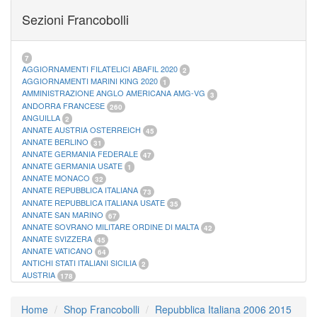
FOGLI MARINI PERIODI SEPARATI SAN MARINO
14
Sezioni Francobolli
FOGLI MARINI PERIODI SEPARATI VATICANO
10
FOGLI MARINI REGNO D'ITALIA COLONIE ITL,
20
MATERIALE FILATELICO MARINI
33
RACCOGLITORI XL
1
7
AGGIORNAMENTI FILATELICI ABAFIL 2020
2
AGGIORNAMENTI MARINI KING 2020
1
AMMINISTRAZIONE ANGLO AMERICANA AMG-VG
3
ANDORRA FRANCESE
260
ANGUILLA
2
ANNATE AUSTRIA OSTERREICH
45
ANNATE BERLINO
31
ANNATE GERMANIA FEDERALE
47
ANNATE GERMANIA USATE
1
ANNATE MONACO
32
ANNATE REPUBBLICA ITALIANA
73
ANNATE REPUBBLICA ITALIANA USATE
35
ANNATE SAN MARINO
67
ANNATE SOVRANO MILITARE ORDINE DI MALTA
42
ANNATE SVIZZERA
45
ANNATE VATICANO
64
ANTICHI STATI ITALIANI SICILIA
2
AUSTRIA
178
AZZORRE
114
BUSTE PRIMO GIORNO SAN MARINO
2
Home
Shop Francobolli
Repubblica Italiana 2006 2015
CASTELROSSO
10