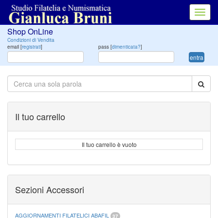
Toggl
navig
Shop OnLine
Condizioni di Vendita
email [
registrati
]
pass [
dimenticata?
]
entra
Il tuo carrello
Il tuo carrello è vuoto
Sezioni Accessori
AGGIORNAMENTI FILATELICI ABAFIL
37