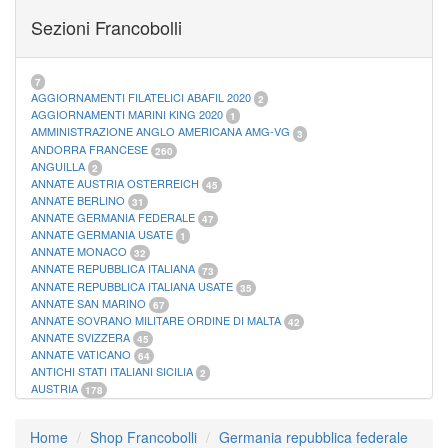
FOGLI MARINI PERIODI SEPARATI SAN MARINO
14
Sezioni Francobolli
FOGLI MARINI PERIODI SEPARATI VATICANO
10
FOGLI MARINI REGNO D'ITALIA COLONIE ITL,
20
MATERIALE FILATELICO MARINI
33
RACCOGLITORI XL
1
7
AGGIORNAMENTI FILATELICI ABAFIL 2020
2
AGGIORNAMENTI MARINI KING 2020
1
AMMINISTRAZIONE ANGLO AMERICANA AMG-VG
3
ANDORRA FRANCESE
260
ANGUILLA
2
ANNATE AUSTRIA OSTERREICH
45
ANNATE BERLINO
31
ANNATE GERMANIA FEDERALE
47
ANNATE GERMANIA USATE
1
ANNATE MONACO
32
ANNATE REPUBBLICA ITALIANA
73
ANNATE REPUBBLICA ITALIANA USATE
35
ANNATE SAN MARINO
67
ANNATE SOVRANO MILITARE ORDINE DI MALTA
42
ANNATE SVIZZERA
45
ANNATE VATICANO
64
ANTICHI STATI ITALIANI SICILIA
2
AUSTRIA
178
AZZORRE
114
BUSTE PRIMO GIORNO SAN MARINO
2
Home
Shop Francobolli
Germania repubblica federale
CASTELROSSO
10