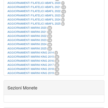
AGGIORNAMENTI FILATELICI ABAFIL 2020
7
AGGIORNAMENTI FILATELICI ABAFIL 2021
12
AGGIORNAMENTI FILATELICI ABAFIL 2022
12
AGGIORNAMENTI FILATELICI ABAFIL 2023
9
AGGIORNAMENTI FILATELICI ABAFIL 2024
6
AGGIORNAMENTI FILATELICI ABAFIL 2025
6
AGGIORNAMENTI MARINI 2020
20
AGGIORNAMENTI MARINI 2021
16
AGGIORNAMENTI MARINI 2022
23
AGGIORNAMENTI MARINI 2023
19
AGGIORNAMENTI MARINI 2024
26
AGGIORNAMENTI MARINI 2025
20
AGGIORNAMENTI MARINI KING 2014
2
AGGIORNAMENTI MARINI KING 2015
23
AGGIORNAMENTI MARINI KING 2016
28
AGGIORNAMENTI MARINI KING 2017
23
AGGIORNAMENTI MARINI KING 2018
19
AGGIORNAMENTI MARINI KING 2019
22
AGGIORNAMENTI MARINI KING ITALIA ANNUALI
9
ALBUM PER CARTAMONETA
1
CARTELLE FILATELICHE ABAFIL
25
Sezioni Monete
CARTELLE FILATELICHE MARINI
16
CARTELLE FILATELICHE MASTERPHIL
21
FOGLI FILATELICI SAN MARINO
13
FOGLI FILATELICI VATICANO
37
FOGLI MARINI PERIODI SEPARATI ITALIA
15