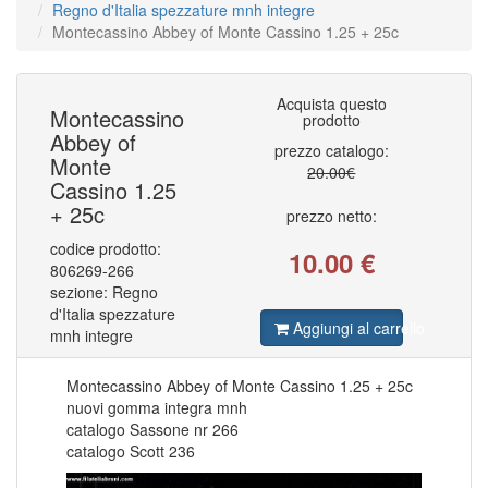
Regno d'Italia spezzature mnh integre
COLONIE ITALIANE AFRICA ORIENTALE IT
79
COLONIE ITALIANE ALBANIA
Montecassino Abbey of Monte Cassino 1.25 + 25c
1
COLONIE ITALIANE CATTARO
2
COLONIE ITALIANE CIRENAICA
112
COLONIE ITALIANE COSTANTINOPOLI
37
Acquista questo
COLONIE ITALIANE CROAZIA
1
Montecassino
prodotto
COLONIE ITALIANE EGEO EMISSIONI GENERALI
88
Abbey of
COLONIE ITALIANE EMISSIONI GENERALI
101
prezzo catalogo:
COLONIE ITALIANE ERITREA
Monte
182
20.00€
COLONIE ITALIANE ETIOPIA
13
Cassino 1.25
COLONIE ITALIANE FEZZAN
2
+ 25c
prezzo netto:
COLONIE ITALIANE FIERA DI TRIPOLI
1
COLONIE ITALIANE GERUSALEMME
1
codice prodotto:
COLONIE ITALIANE GIRI COLONIALI
10.00
€
1
806269-266
COLONIE ITALIANE ISOLE EGEO CALINO
16
COLONIE ITALIANE ISOLE EGEO CARCHI
sezione: Regno
32
COLONIE ITALIANE ISOLE EGEO CASO
31
d'Italia spezzature
Aggiungi al carrello
COLONIE ITALIANE ISOLE EGEO CASTELROSSO
52
mnh integre
COLONIE ITALIANE ISOLE EGEO COO
23
COLONIE ITALIANE ISOLE EGEO LERO
31
COLONIE ITALIANE ISOLE EGEO LIPSO
Montecassino Abbey of Monte Cassino 1.25 + 25c
30
COLONIE ITALIANE ISOLE EGEO NISIRO
27
nuovi gomma integra mnh
COLONIE ITALIANE ISOLE EGEO PATMO
30
catalogo Sassone nr 266
COLONIE ITALIANE ISOLE EGEO PISCOPI
26
catalogo Scott 236
COLONIE ITALIANE ISOLE EGEO RODI
33
COLONIE ITALIANE ISOLE EGEO SCARAPANTO
5