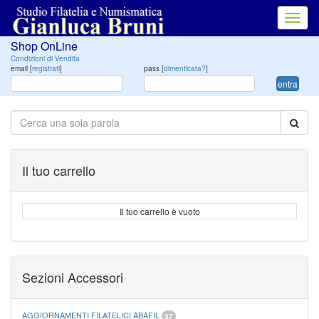
Toggl
navig
Shop OnLine
Condizioni di Vendita
email [
registrati
]
pass [
dimenticata?
]
entra
Il tuo carrello
Il tuo carrello è vuoto
Sezioni Accessori
AGGIORNAMENTI FILATELICI ABAFIL
37