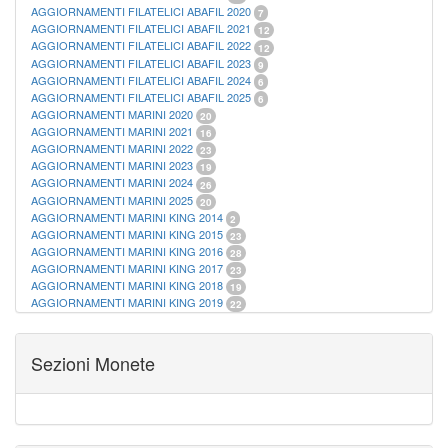
AGGIORNAMENTI FILATELICI ABAFIL 2020
7
AGGIORNAMENTI FILATELICI ABAFIL 2021
12
AGGIORNAMENTI FILATELICI ABAFIL 2022
12
AGGIORNAMENTI FILATELICI ABAFIL 2023
9
AGGIORNAMENTI FILATELICI ABAFIL 2024
6
AGGIORNAMENTI FILATELICI ABAFIL 2025
6
AGGIORNAMENTI MARINI 2020
20
AGGIORNAMENTI MARINI 2021
16
AGGIORNAMENTI MARINI 2022
23
AGGIORNAMENTI MARINI 2023
19
AGGIORNAMENTI MARINI 2024
26
AGGIORNAMENTI MARINI 2025
20
AGGIORNAMENTI MARINI KING 2014
2
AGGIORNAMENTI MARINI KING 2015
23
AGGIORNAMENTI MARINI KING 2016
28
AGGIORNAMENTI MARINI KING 2017
23
AGGIORNAMENTI MARINI KING 2018
19
AGGIORNAMENTI MARINI KING 2019
22
AGGIORNAMENTI MARINI KING ITALIA ANNUALI
9
ALBUM PER CARTAMONETA
1
CARTELLE FILATELICHE ABAFIL
25
Sezioni Monete
CARTELLE FILATELICHE MARINI
16
CARTELLE FILATELICHE MASTERPHIL
21
FOGLI FILATELICI SAN MARINO
13
FOGLI FILATELICI VATICANO
37
FOGLI MARINI PERIODI SEPARATI ITALIA
15