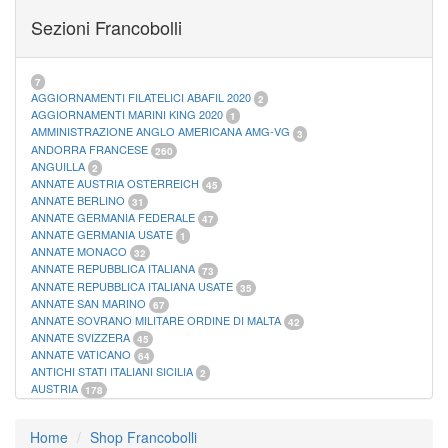
FOGLI MARINI PERIODI SEPARATI SAN MARINO
14
Sezioni Francobolli
FOGLI MARINI PERIODI SEPARATI VATICANO
10
FOGLI MARINI REGNO D'ITALIA COLONIE ITL,
20
MATERIALE FILATELICO MARINI
33
RACCOGLITORI XL
1
7
AGGIORNAMENTI FILATELICI ABAFIL 2020
2
AGGIORNAMENTI MARINI KING 2020
1
AMMINISTRAZIONE ANGLO AMERICANA AMG-VG
3
ANDORRA FRANCESE
260
ANGUILLA
2
ANNATE AUSTRIA OSTERREICH
45
ANNATE BERLINO
31
ANNATE GERMANIA FEDERALE
47
ANNATE GERMANIA USATE
1
ANNATE MONACO
32
ANNATE REPUBBLICA ITALIANA
73
ANNATE REPUBBLICA ITALIANA USATE
35
ANNATE SAN MARINO
67
ANNATE SOVRANO MILITARE ORDINE DI MALTA
42
ANNATE SVIZZERA
45
ANNATE VATICANO
64
ANTICHI STATI ITALIANI SICILIA
2
AUSTRIA
178
AZZORRE
114
BUSTE PRIMO GIORNO SAN MARINO
2
Home
Shop Francobolli
CASTELROSSO
10