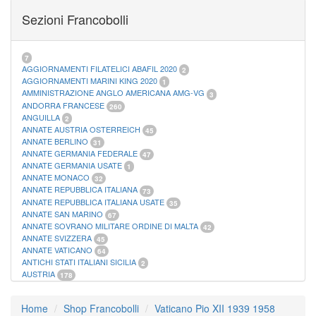
FOGLI MARINI PERIODI SEPARATI SAN MARINO
14
Sezioni Francobolli
FOGLI MARINI PERIODI SEPARATI VATICANO
10
FOGLI MARINI REGNO D'ITALIA COLONIE ITL,
20
MATERIALE FILATELICO MARINI
33
RACCOGLITORI XL
1
7
AGGIORNAMENTI FILATELICI ABAFIL 2020
2
AGGIORNAMENTI MARINI KING 2020
1
AMMINISTRAZIONE ANGLO AMERICANA AMG-VG
3
ANDORRA FRANCESE
260
ANGUILLA
2
ANNATE AUSTRIA OSTERREICH
45
ANNATE BERLINO
31
ANNATE GERMANIA FEDERALE
47
ANNATE GERMANIA USATE
1
ANNATE MONACO
32
ANNATE REPUBBLICA ITALIANA
73
ANNATE REPUBBLICA ITALIANA USATE
35
ANNATE SAN MARINO
67
ANNATE SOVRANO MILITARE ORDINE DI MALTA
42
ANNATE SVIZZERA
45
ANNATE VATICANO
64
ANTICHI STATI ITALIANI SICILIA
2
AUSTRIA
178
AZZORRE
114
BUSTE PRIMO GIORNO SAN MARINO
2
Home
Shop Francobolli
Vaticano Pio XII 1939 1958
CASTELROSSO
10