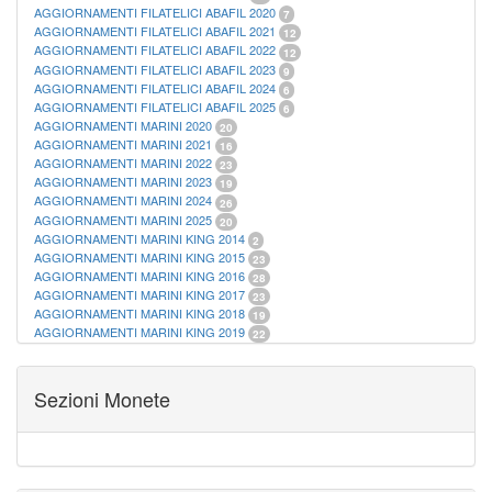
AGGIORNAMENTI FILATELICI ABAFIL 2020
7
AGGIORNAMENTI FILATELICI ABAFIL 2021
12
AGGIORNAMENTI FILATELICI ABAFIL 2022
12
AGGIORNAMENTI FILATELICI ABAFIL 2023
9
AGGIORNAMENTI FILATELICI ABAFIL 2024
6
AGGIORNAMENTI FILATELICI ABAFIL 2025
6
AGGIORNAMENTI MARINI 2020
20
AGGIORNAMENTI MARINI 2021
16
AGGIORNAMENTI MARINI 2022
23
AGGIORNAMENTI MARINI 2023
19
AGGIORNAMENTI MARINI 2024
26
AGGIORNAMENTI MARINI 2025
20
AGGIORNAMENTI MARINI KING 2014
2
AGGIORNAMENTI MARINI KING 2015
23
AGGIORNAMENTI MARINI KING 2016
28
AGGIORNAMENTI MARINI KING 2017
23
AGGIORNAMENTI MARINI KING 2018
19
AGGIORNAMENTI MARINI KING 2019
22
AGGIORNAMENTI MARINI KING ITALIA ANNUALI
9
ALBUM PER CARTAMONETA
1
CARTELLE FILATELICHE ABAFIL
25
Sezioni Monete
CARTELLE FILATELICHE MARINI
16
CARTELLE FILATELICHE MASTERPHIL
21
FOGLI FILATELICI SAN MARINO
13
FOGLI FILATELICI VATICANO
37
FOGLI MARINI PERIODI SEPARATI ITALIA
15