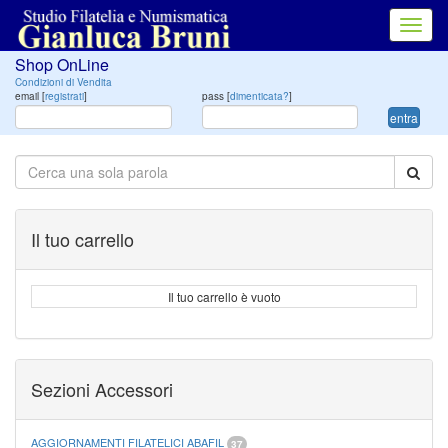
Toggl
navig
Shop OnLine
Condizioni di Vendita
email [
registrati
]
pass [
dimenticata?
]
entra
Il tuo carrello
Il tuo carrello è vuoto
Sezioni Accessori
AGGIORNAMENTI FILATELICI ABAFIL
37