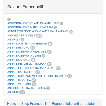
FOGLI MARINI PERIODI SEPARATI SAN MARINO
14
Sezioni Francobolli
FOGLI MARINI PERIODI SEPARATI VATICANO
10
FOGLI MARINI REGNO D'ITALIA COLONIE ITL,
20
MATERIALE FILATELICO MARINI
33
RACCOGLITORI XL
1
7
AGGIORNAMENTI FILATELICI ABAFIL 2020
2
AGGIORNAMENTI MARINI KING 2020
1
AMMINISTRAZIONE ANGLO AMERICANA AMG-VG
3
ANDORRA FRANCESE
260
ANGUILLA
2
ANNATE AUSTRIA OSTERREICH
45
ANNATE BERLINO
31
ANNATE GERMANIA FEDERALE
47
ANNATE GERMANIA USATE
1
ANNATE MONACO
32
ANNATE REPUBBLICA ITALIANA
73
ANNATE REPUBBLICA ITALIANA USATE
35
ANNATE SAN MARINO
67
ANNATE SOVRANO MILITARE ORDINE DI MALTA
42
ANNATE SVIZZERA
45
ANNATE VATICANO
64
ANTICHI STATI ITALIANI SICILIA
2
AUSTRIA
178
AZZORRE
114
BUSTE PRIMO GIORNO SAN MARINO
2
Home
Shop Francobolli
Regno d'Italia enti parastatali
CASTELROSSO
10