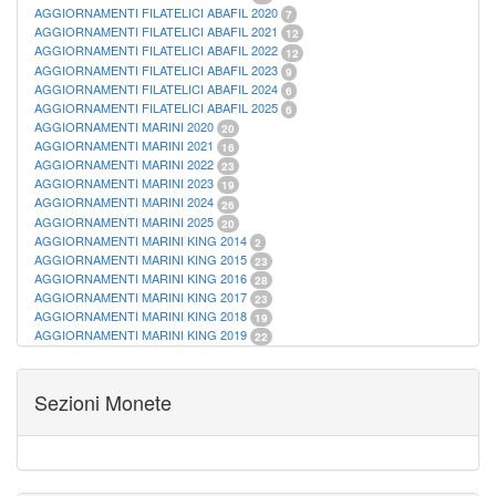
AGGIORNAMENTI FILATELICI ABAFIL 2020
7
AGGIORNAMENTI FILATELICI ABAFIL 2021
12
AGGIORNAMENTI FILATELICI ABAFIL 2022
12
AGGIORNAMENTI FILATELICI ABAFIL 2023
9
AGGIORNAMENTI FILATELICI ABAFIL 2024
6
AGGIORNAMENTI FILATELICI ABAFIL 2025
6
AGGIORNAMENTI MARINI 2020
20
AGGIORNAMENTI MARINI 2021
16
AGGIORNAMENTI MARINI 2022
23
AGGIORNAMENTI MARINI 2023
19
AGGIORNAMENTI MARINI 2024
26
AGGIORNAMENTI MARINI 2025
20
AGGIORNAMENTI MARINI KING 2014
2
AGGIORNAMENTI MARINI KING 2015
23
AGGIORNAMENTI MARINI KING 2016
28
AGGIORNAMENTI MARINI KING 2017
23
AGGIORNAMENTI MARINI KING 2018
19
AGGIORNAMENTI MARINI KING 2019
22
AGGIORNAMENTI MARINI KING ITALIA ANNUALI
9
ALBUM PER CARTAMONETA
1
CARTELLE FILATELICHE ABAFIL
25
Sezioni Monete
CARTELLE FILATELICHE MARINI
16
CARTELLE FILATELICHE MASTERPHIL
21
FOGLI FILATELICI SAN MARINO
13
FOGLI FILATELICI VATICANO
37
FOGLI MARINI PERIODI SEPARATI ITALIA
15