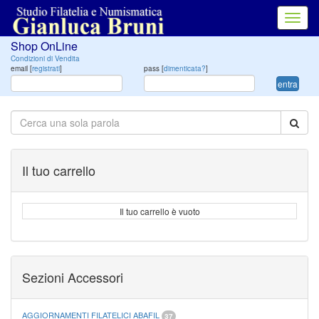
Toggl
navig
Shop OnLine
Condizioni di Vendita
email [
registrati
]
pass [
dimenticata?
]
entra
Il tuo carrello
Il tuo carrello è vuoto
Sezioni Accessori
AGGIORNAMENTI FILATELICI ABAFIL
37