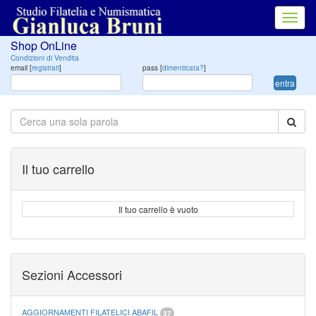
Toggl
navig
Shop OnLine
Condizioni di Vendita
email [
registrati
]
pass [
dimenticata?
]
entra
Il tuo carrello
Il tuo carrello è vuoto
Sezioni Accessori
AGGIORNAMENTI FILATELICI ABAFIL
37