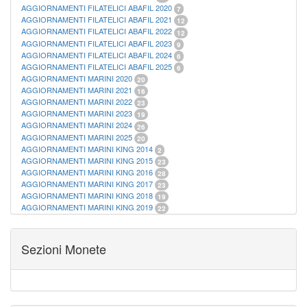
AGGIORNAMENTI FILATELICI ABAFIL 2020
7
AGGIORNAMENTI FILATELICI ABAFIL 2021
12
AGGIORNAMENTI FILATELICI ABAFIL 2022
12
AGGIORNAMENTI FILATELICI ABAFIL 2023
9
AGGIORNAMENTI FILATELICI ABAFIL 2024
6
AGGIORNAMENTI FILATELICI ABAFIL 2025
6
AGGIORNAMENTI MARINI 2020
20
AGGIORNAMENTI MARINI 2021
16
AGGIORNAMENTI MARINI 2022
23
AGGIORNAMENTI MARINI 2023
19
AGGIORNAMENTI MARINI 2024
26
AGGIORNAMENTI MARINI 2025
20
AGGIORNAMENTI MARINI KING 2014
2
AGGIORNAMENTI MARINI KING 2015
23
AGGIORNAMENTI MARINI KING 2016
28
AGGIORNAMENTI MARINI KING 2017
23
AGGIORNAMENTI MARINI KING 2018
19
AGGIORNAMENTI MARINI KING 2019
22
AGGIORNAMENTI MARINI KING ITALIA ANNUALI
9
ALBUM PER CARTAMONETA
1
CARTELLE FILATELICHE ABAFIL
25
Sezioni Monete
CARTELLE FILATELICHE MARINI
16
CARTELLE FILATELICHE MASTERPHIL
21
FOGLI FILATELICI SAN MARINO
13
FOGLI FILATELICI VATICANO
37
FOGLI MARINI PERIODI SEPARATI ITALIA
15