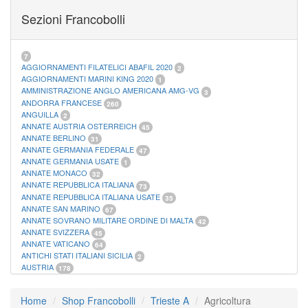
FOGLI MARINI PERIODI SEPARATI SAN MARINO
14
Sezioni Francobolli
FOGLI MARINI PERIODI SEPARATI VATICANO
10
FOGLI MARINI REGNO D'ITALIA COLONIE ITL,
20
MATERIALE FILATELICO MARINI
33
RACCOGLITORI XL
1
7
AGGIORNAMENTI FILATELICI ABAFIL 2020
2
AGGIORNAMENTI MARINI KING 2020
1
AMMINISTRAZIONE ANGLO AMERICANA AMG-VG
3
ANDORRA FRANCESE
260
ANGUILLA
2
ANNATE AUSTRIA OSTERREICH
45
ANNATE BERLINO
31
ANNATE GERMANIA FEDERALE
47
ANNATE GERMANIA USATE
1
ANNATE MONACO
32
ANNATE REPUBBLICA ITALIANA
73
ANNATE REPUBBLICA ITALIANA USATE
35
ANNATE SAN MARINO
67
ANNATE SOVRANO MILITARE ORDINE DI MALTA
42
ANNATE SVIZZERA
45
ANNATE VATICANO
64
ANTICHI STATI ITALIANI SICILIA
2
AUSTRIA
178
AZZORRE
114
BUSTE PRIMO GIORNO SAN MARINO
2
Home
Shop Francobolli
Trieste A
Agricoltura
CASTELROSSO
10