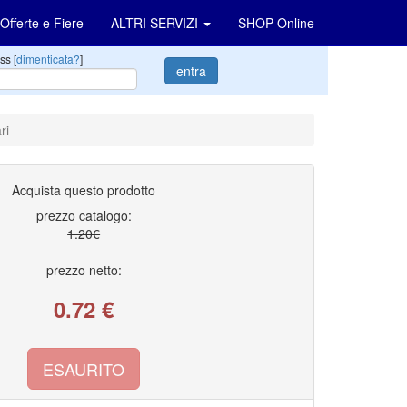
Offerte e Fiere
ALTRI SERVIZI
SHOP Online
ss [
dimenticata?
]
entra
ri
Acquista questo prodotto
prezzo catalogo:
1.20€
prezzo netto:
0.72
€
ESAURITO