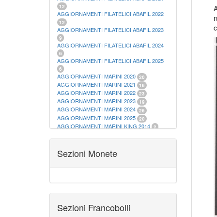
12
A
AGGIORNAMENTI FILATELICI ABAFIL 2022
n
12
c
AGGIORNAMENTI FILATELICI ABAFIL 2023
9
AGGIORNAMENTI FILATELICI ABAFIL 2024
6
AGGIORNAMENTI FILATELICI ABAFIL 2025
6
AGGIORNAMENTI MARINI 2020
20
AGGIORNAMENTI MARINI 2021
16
AGGIORNAMENTI MARINI 2022
23
AGGIORNAMENTI MARINI 2023
19
AGGIORNAMENTI MARINI 2024
26
AGGIORNAMENTI MARINI 2025
20
AGGIORNAMENTI MARINI KING 2014
2
AGGIORNAMENTI MARINI KING 2015
23
AGGIORNAMENTI MARINI KING 2016
28
AGGIORNAMENTI MARINI KING 2017
Sezioni Monete
23
AGGIORNAMENTI MARINI KING 2018
19
AGGIORNAMENTI MARINI KING 2019
22
AGGIORNAMENTI MARINI KING ITALIA
ANNUALI
9
ALBUM PER CARTAMONETA
1
CARTELLE FILATELICHE ABAFIL
25
Sezioni Francobolli
CARTELLE FILATELICHE MARINI
16
CARTELLE FILATELICHE MASTERPHIL