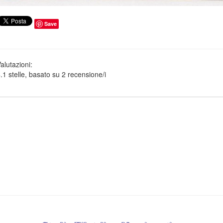
Save
alutazioni:
.1
stelle, basato su
2
recensione/i