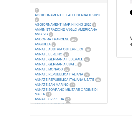
21
FOGLI FILATELICI SAN MARINO
13
FOGLI FILATELICI VATICANO
37
7
FOGLI MARINI PERIODI SEPARATI ITALIA
AGGIORNAMENTI FILATELICI ABAFIL 2020
15
2
FOGLI MARINI PERIODI SEPARATI SAN
AGGIORNAMENTI MARINI KING 2020
1
MARINO
AMMINISTRAZIONE ANGLO AMERICANA
14
FOGLI MARINI PERIODI SEPARATI
AMG-VG
3
V
VATICANO
ANDORRA FRANCESE
10
260
FOGLI MARINI REGNO D'ITALIA COLONIE
4
ANGUILLA
2
ITL,
20
ANNATE AUSTRIA OSTERREICH
45
MATERIALE FILATELICO MARINI
33
ANNATE BERLINO
31
RACCOGLITORI XL
1
ANNATE GERMANIA FEDERALE
47
ANNATE GERMANIA USATE
1
ANNATE MONACO
32
ANNATE REPUBBLICA ITALIANA
73
ANNATE REPUBBLICA ITALIANA USATE
35
ANNATE SAN MARINO
67
ANNATE SOVRANO MILITARE ORDINE DI
MALTA
42
ANNATE SVIZZERA
45
ANNATE VATICANO
64
ANTICHI STATI ITALIANI SICILIA
2
AUSTRIA
178
AZZORRE
114
BUSTE PRIMO GIORNO SAN MARINO
2
CASTELROSSO
10