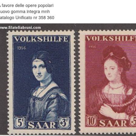
 favore delle opere popolari
uovo gomma integra mnh
atalogo Unificato nr 358 360