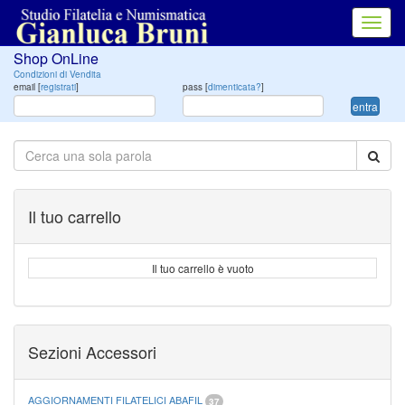
Toggl
navig
Shop OnLine
Condizioni di Vendita
email [
registrati
]
pass [
dimenticata?
]
entra
Il tuo carrello
Il tuo carrello è vuoto
Sezioni Accessori
AGGIORNAMENTI FILATELICI ABAFIL
37