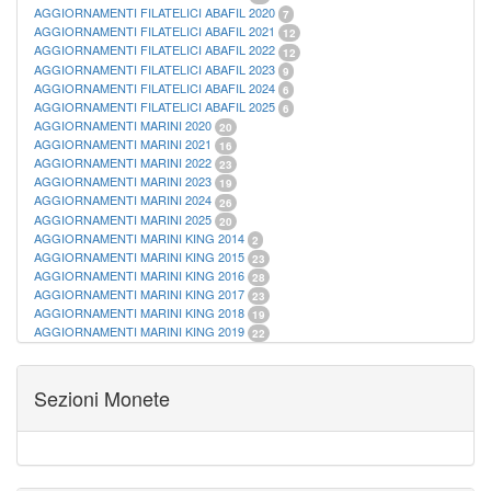
AGGIORNAMENTI FILATELICI ABAFIL 2020
7
AGGIORNAMENTI FILATELICI ABAFIL 2021
12
AGGIORNAMENTI FILATELICI ABAFIL 2022
12
AGGIORNAMENTI FILATELICI ABAFIL 2023
9
AGGIORNAMENTI FILATELICI ABAFIL 2024
6
AGGIORNAMENTI FILATELICI ABAFIL 2025
6
AGGIORNAMENTI MARINI 2020
20
AGGIORNAMENTI MARINI 2021
16
AGGIORNAMENTI MARINI 2022
23
AGGIORNAMENTI MARINI 2023
19
AGGIORNAMENTI MARINI 2024
26
AGGIORNAMENTI MARINI 2025
20
AGGIORNAMENTI MARINI KING 2014
2
AGGIORNAMENTI MARINI KING 2015
23
AGGIORNAMENTI MARINI KING 2016
28
AGGIORNAMENTI MARINI KING 2017
23
AGGIORNAMENTI MARINI KING 2018
19
AGGIORNAMENTI MARINI KING 2019
22
AGGIORNAMENTI MARINI KING ITALIA ANNUALI
9
ALBUM PER CARTAMONETA
1
CARTELLE FILATELICHE ABAFIL
25
Sezioni Monete
CARTELLE FILATELICHE MARINI
16
CARTELLE FILATELICHE MASTERPHIL
21
FOGLI FILATELICI SAN MARINO
13
FOGLI FILATELICI VATICANO
37
FOGLI MARINI PERIODI SEPARATI ITALIA
15