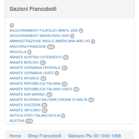
FOGLI MARINI PERIODI SEPARATI SAN MARINO
14
Sezioni Francobolli
FOGLI MARINI PERIODI SEPARATI VATICANO
10
FOGLI MARINI REGNO D'ITALIA COLONIE ITL,
20
MATERIALE FILATELICO MARINI
33
RACCOGLITORI XL
1
7
AGGIORNAMENTI FILATELICI ABAFIL 2020
2
AGGIORNAMENTI MARINI KING 2020
1
AMMINISTRAZIONE ANGLO AMERICANA AMG-VG
3
ANDORRA FRANCESE
260
ANGUILLA
2
ANNATE AUSTRIA OSTERREICH
45
ANNATE BERLINO
31
ANNATE GERMANIA FEDERALE
47
ANNATE GERMANIA USATE
1
ANNATE MONACO
32
ANNATE REPUBBLICA ITALIANA
73
ANNATE REPUBBLICA ITALIANA USATE
35
ANNATE SAN MARINO
67
ANNATE SOVRANO MILITARE ORDINE DI MALTA
42
ANNATE SVIZZERA
45
ANNATE VATICANO
64
ANTICHI STATI ITALIANI SICILIA
2
AUSTRIA
178
AZZORRE
114
BUSTE PRIMO GIORNO SAN MARINO
2
Home
Shop Francobolli
Vaticano Pio XII 1939 1958
CASTELROSSO
10