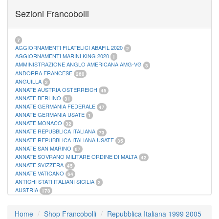
FOGLI MARINI PERIODI SEPARATI SAN MARINO
14
Sezioni Francobolli
FOGLI MARINI PERIODI SEPARATI VATICANO
10
FOGLI MARINI REGNO D'ITALIA COLONIE ITL,
20
MATERIALE FILATELICO MARINI
33
RACCOGLITORI XL
1
7
AGGIORNAMENTI FILATELICI ABAFIL 2020
2
AGGIORNAMENTI MARINI KING 2020
1
AMMINISTRAZIONE ANGLO AMERICANA AMG-VG
3
ANDORRA FRANCESE
260
ANGUILLA
2
ANNATE AUSTRIA OSTERREICH
45
ANNATE BERLINO
31
ANNATE GERMANIA FEDERALE
47
ANNATE GERMANIA USATE
1
ANNATE MONACO
32
ANNATE REPUBBLICA ITALIANA
73
ANNATE REPUBBLICA ITALIANA USATE
35
ANNATE SAN MARINO
67
ANNATE SOVRANO MILITARE ORDINE DI MALTA
42
ANNATE SVIZZERA
45
ANNATE VATICANO
64
ANTICHI STATI ITALIANI SICILIA
2
AUSTRIA
178
AZZORRE
114
BUSTE PRIMO GIORNO SAN MARINO
2
Home
Shop Francobolli
Repubblica Italiana 1999 2005
CASTELROSSO
10