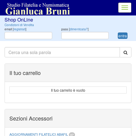
Toggl
navig
Shop OnLine
Condizioni di Vendita
email [
registrati
]
pass [
dimenticata?
]
entra
Il tuo carrello
Il tuo carrello è vuoto
Sezioni Accessori
AGGIORNAMENTI FILATELICI ABAFIL
37