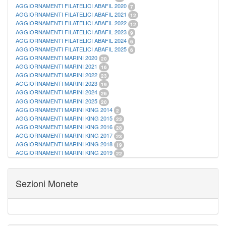
AGGIORNAMENTI FILATELICI ABAFIL 2020
7
AGGIORNAMENTI FILATELICI ABAFIL 2021
12
AGGIORNAMENTI FILATELICI ABAFIL 2022
12
AGGIORNAMENTI FILATELICI ABAFIL 2023
9
AGGIORNAMENTI FILATELICI ABAFIL 2024
6
AGGIORNAMENTI FILATELICI ABAFIL 2025
6
AGGIORNAMENTI MARINI 2020
20
AGGIORNAMENTI MARINI 2021
16
AGGIORNAMENTI MARINI 2022
23
AGGIORNAMENTI MARINI 2023
19
AGGIORNAMENTI MARINI 2024
26
AGGIORNAMENTI MARINI 2025
20
AGGIORNAMENTI MARINI KING 2014
2
AGGIORNAMENTI MARINI KING 2015
23
AGGIORNAMENTI MARINI KING 2016
28
AGGIORNAMENTI MARINI KING 2017
23
AGGIORNAMENTI MARINI KING 2018
19
AGGIORNAMENTI MARINI KING 2019
22
AGGIORNAMENTI MARINI KING ITALIA ANNUALI
9
ALBUM PER CARTAMONETA
1
CARTELLE FILATELICHE ABAFIL
25
Sezioni Monete
CARTELLE FILATELICHE MARINI
16
CARTELLE FILATELICHE MASTERPHIL
21
FOGLI FILATELICI SAN MARINO
13
FOGLI FILATELICI VATICANO
37
FOGLI MARINI PERIODI SEPARATI ITALIA
15