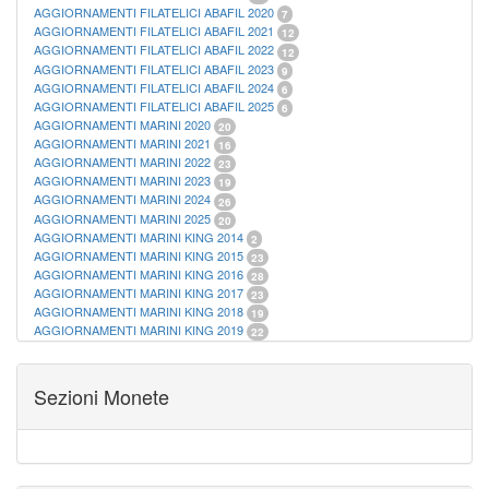
AGGIORNAMENTI FILATELICI ABAFIL 2020
7
AGGIORNAMENTI FILATELICI ABAFIL 2021
12
AGGIORNAMENTI FILATELICI ABAFIL 2022
12
AGGIORNAMENTI FILATELICI ABAFIL 2023
9
AGGIORNAMENTI FILATELICI ABAFIL 2024
6
AGGIORNAMENTI FILATELICI ABAFIL 2025
6
AGGIORNAMENTI MARINI 2020
20
AGGIORNAMENTI MARINI 2021
16
AGGIORNAMENTI MARINI 2022
23
AGGIORNAMENTI MARINI 2023
19
AGGIORNAMENTI MARINI 2024
26
AGGIORNAMENTI MARINI 2025
20
AGGIORNAMENTI MARINI KING 2014
2
AGGIORNAMENTI MARINI KING 2015
23
AGGIORNAMENTI MARINI KING 2016
28
AGGIORNAMENTI MARINI KING 2017
23
AGGIORNAMENTI MARINI KING 2018
19
AGGIORNAMENTI MARINI KING 2019
22
AGGIORNAMENTI MARINI KING ITALIA ANNUALI
9
ALBUM PER CARTAMONETA
1
CARTELLE FILATELICHE ABAFIL
25
Sezioni Monete
CARTELLE FILATELICHE MARINI
16
CARTELLE FILATELICHE MASTERPHIL
21
FOGLI FILATELICI SAN MARINO
13
FOGLI FILATELICI VATICANO
37
FOGLI MARINI PERIODI SEPARATI ITALIA
15