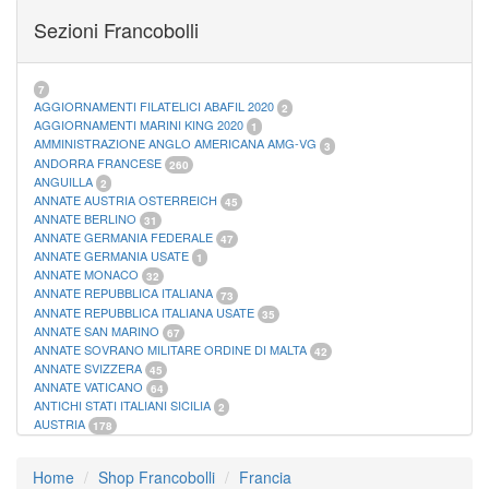
FOGLI MARINI PERIODI SEPARATI SAN MARINO
14
Sezioni Francobolli
FOGLI MARINI PERIODI SEPARATI VATICANO
10
FOGLI MARINI REGNO D'ITALIA COLONIE ITL,
20
MATERIALE FILATELICO MARINI
33
RACCOGLITORI XL
1
7
AGGIORNAMENTI FILATELICI ABAFIL 2020
2
AGGIORNAMENTI MARINI KING 2020
1
AMMINISTRAZIONE ANGLO AMERICANA AMG-VG
3
ANDORRA FRANCESE
260
ANGUILLA
2
ANNATE AUSTRIA OSTERREICH
45
ANNATE BERLINO
31
ANNATE GERMANIA FEDERALE
47
ANNATE GERMANIA USATE
1
ANNATE MONACO
32
ANNATE REPUBBLICA ITALIANA
73
ANNATE REPUBBLICA ITALIANA USATE
35
ANNATE SAN MARINO
67
ANNATE SOVRANO MILITARE ORDINE DI MALTA
42
ANNATE SVIZZERA
45
ANNATE VATICANO
64
ANTICHI STATI ITALIANI SICILIA
2
AUSTRIA
178
AZZORRE
114
BUSTE PRIMO GIORNO SAN MARINO
2
Home
Shop Francobolli
Francia
CASTELROSSO
10