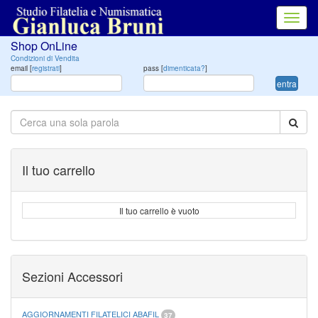
Toggl
navig
Shop OnLine
Condizioni di Vendita
email [
registrati
]
pass [
dimenticata?
]
entra
Il tuo carrello
Il tuo carrello è vuoto
Sezioni Accessori
AGGIORNAMENTI FILATELICI ABAFIL
37