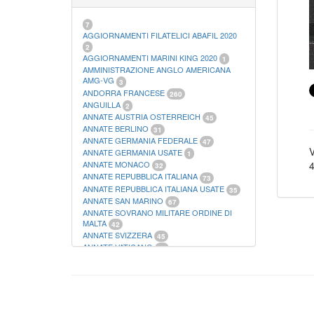
21
FOGLI FILATELICI SAN MARINO
13
FOGLI FILATELICI VATICANO
37
7
FOGLI MARINI PERIODI SEPARATI ITALIA
AGGIORNAMENTI FILATELICI ABAFIL 2020
15
2
FOGLI MARINI PERIODI SEPARATI SAN
AGGIORNAMENTI MARINI KING 2020
1
MARINO
AMMINISTRAZIONE ANGLO AMERICANA
14
FOGLI MARINI PERIODI SEPARATI
AMG-VG
3
VATICANO
ANDORRA FRANCESE
10
260
FOGLI MARINI REGNO D'ITALIA COLONIE
ANGUILLA
2
ITL,
20
ANNATE AUSTRIA OSTERREICH
45
MATERIALE FILATELICO MARINI
33
ANNATE BERLINO
31
RACCOGLITORI XL
1
ANNATE GERMANIA FEDERALE
47
V
ANNATE GERMANIA USATE
1
4
ANNATE MONACO
32
ANNATE REPUBBLICA ITALIANA
73
ANNATE REPUBBLICA ITALIANA USATE
35
ANNATE SAN MARINO
67
ANNATE SOVRANO MILITARE ORDINE DI
MALTA
42
ANNATE SVIZZERA
45
ANNATE VATICANO
64
ANTICHI STATI ITALIANI SICILIA
2
AUSTRIA
178
AZZORRE
114
BUSTE PRIMO GIORNO SAN MARINO
2
CASTELROSSO
10