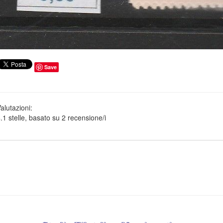
Save
alutazioni:
.1
stelle, basato su
2
recensione/i