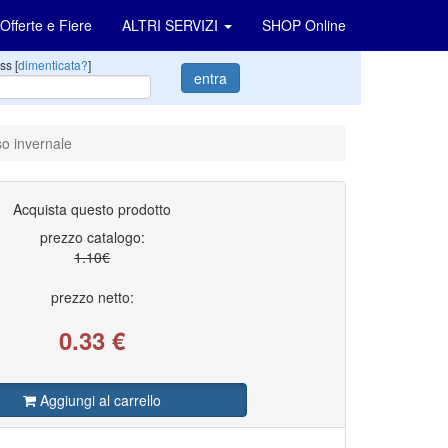
Offerte e Fiere
ALTRI SERVIZI
SHOP Online
ss [
dimenticata?
]
entra
so invernale
Acquista questo prodotto
prezzo catalogo:
1.10€
prezzo netto:
0.33
€
Aggiungi al carrello