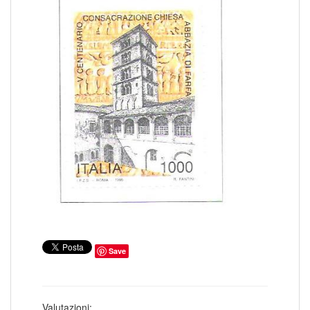
COLONIE ITALIANE ISOLE EGEO SCARPANTO
14
COLONIE ITALIANE ISOLE EGEO SIMI
19
COLONIE ITALIANE ISOLE EGEO STAMPALIA
28
COLONIE ITALIANE LA CANEA
1
COLONIE ITALIANE LIBIA
41
COLONIE ITALIANE LITTORALE SLOVENO
2
COLONIE ITALIANE LUBIANA
2
COLONIE ITALIANE MEF
1
COLONIE ITALIANE MONTENEGRO
1
COLONIE ITALIANE OCCUPAZIONE FIUME
1
COLONIE ITALIANE OLTRE GIUBA
30
COLONIE ITALIANE PECHINO
1
COLONIE ITALIANE SASENO
10
COLONIE ITALIANE SMIRNE
1
COLONIE ITALIANE SOMALIA
185
COLONIE ITALIANE TIENTSIN
1
COLONIE ITALIANE TRIPOLI DI BARBERIA
1
COLONIE ITALIANE TRIPOLITANIA
98
COLONIE ITALIANE ZARA
2
COLONIE ITALIANE ZONA FIUMANO KUPA
2
CORPO POLACCO
18
Save
DUCATO DI MODENA
6
EMISSIONI LOCALI TERAMO
16
EUROPA CEPT 1956
6
EUROPA CEPT 1957
10
EUROPA CEPT 1958
8
Valutazioni: