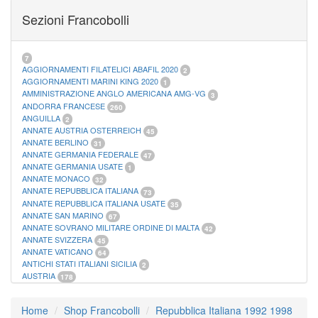
FOGLI MARINI PERIODI SEPARATI SAN MARINO
14
Sezioni Francobolli
FOGLI MARINI PERIODI SEPARATI VATICANO
10
FOGLI MARINI REGNO D'ITALIA COLONIE ITL,
20
MATERIALE FILATELICO MARINI
33
RACCOGLITORI XL
1
7
AGGIORNAMENTI FILATELICI ABAFIL 2020
2
AGGIORNAMENTI MARINI KING 2020
1
AMMINISTRAZIONE ANGLO AMERICANA AMG-VG
3
ANDORRA FRANCESE
260
ANGUILLA
2
ANNATE AUSTRIA OSTERREICH
45
ANNATE BERLINO
31
ANNATE GERMANIA FEDERALE
47
ANNATE GERMANIA USATE
1
ANNATE MONACO
32
ANNATE REPUBBLICA ITALIANA
73
ANNATE REPUBBLICA ITALIANA USATE
35
ANNATE SAN MARINO
67
ANNATE SOVRANO MILITARE ORDINE DI MALTA
42
ANNATE SVIZZERA
45
ANNATE VATICANO
64
ANTICHI STATI ITALIANI SICILIA
2
AUSTRIA
178
AZZORRE
114
BUSTE PRIMO GIORNO SAN MARINO
2
Home
Shop Francobolli
Repubblica Italiana 1992 1998
CASTELROSSO
10