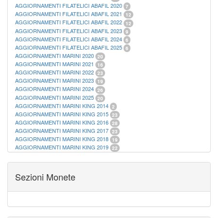
AGGIORNAMENTI FILATELICI ABAFIL 2020
7
AGGIORNAMENTI FILATELICI ABAFIL 2021
12
AGGIORNAMENTI FILATELICI ABAFIL 2022
12
AGGIORNAMENTI FILATELICI ABAFIL 2023
9
AGGIORNAMENTI FILATELICI ABAFIL 2024
6
AGGIORNAMENTI FILATELICI ABAFIL 2025
6
AGGIORNAMENTI MARINI 2020
20
AGGIORNAMENTI MARINI 2021
16
AGGIORNAMENTI MARINI 2022
23
AGGIORNAMENTI MARINI 2023
19
AGGIORNAMENTI MARINI 2024
26
AGGIORNAMENTI MARINI 2025
20
AGGIORNAMENTI MARINI KING 2014
2
AGGIORNAMENTI MARINI KING 2015
23
AGGIORNAMENTI MARINI KING 2016
28
AGGIORNAMENTI MARINI KING 2017
23
AGGIORNAMENTI MARINI KING 2018
19
AGGIORNAMENTI MARINI KING 2019
22
AGGIORNAMENTI MARINI KING ITALIA ANNUALI
9
ALBUM PER CARTAMONETA
1
CARTELLE FILATELICHE ABAFIL
25
Sezioni Monete
CARTELLE FILATELICHE MARINI
16
CARTELLE FILATELICHE MASTERPHIL
21
FOGLI FILATELICI SAN MARINO
13
FOGLI FILATELICI VATICANO
37
FOGLI MARINI PERIODI SEPARATI ITALIA
15