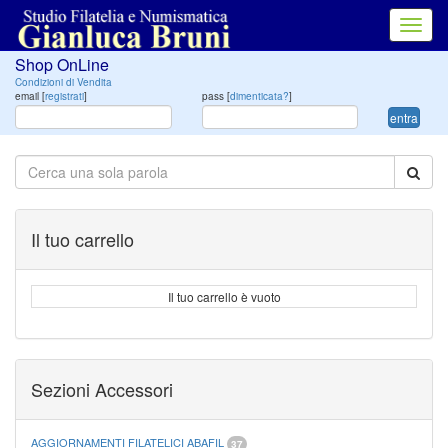
Toggl
navig
Shop OnLine
Condizioni di Vendita
email [
registrati
]
pass [
dimenticata?
]
entra
Il tuo carrello
Il tuo carrello è vuoto
Sezioni Accessori
AGGIORNAMENTI FILATELICI ABAFIL
37