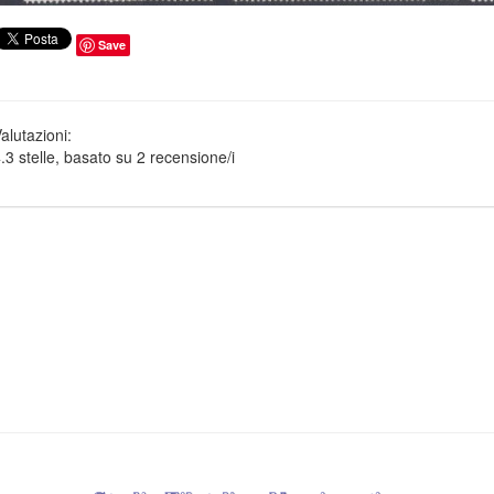
Save
alutazioni:
.3
stelle, basato su
2
recensione/i