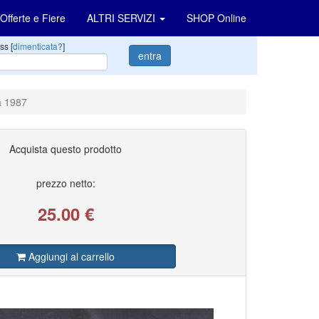
Offerte e Fiere
ALTRI SERVIZI
SHOP Online
ss [
dimenticata?
]
entra
a 1987
Acquista questo prodotto
prezzo netto:
25.00
€
Aggiungi al carrello