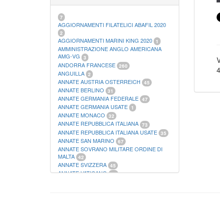
21
FOGLI FILATELICI SAN MARINO
13
FOGLI FILATELICI VATICANO
37
7
FOGLI MARINI PERIODI SEPARATI ITALIA
AGGIORNAMENTI FILATELICI ABAFIL 2020
15
2
FOGLI MARINI PERIODI SEPARATI SAN
AGGIORNAMENTI MARINI KING 2020
1
MARINO
AMMINISTRAZIONE ANGLO AMERICANA
14
FOGLI MARINI PERIODI SEPARATI
AMG-VG
3
V
VATICANO
ANDORRA FRANCESE
10
260
4
FOGLI MARINI REGNO D'ITALIA COLONIE
ANGUILLA
2
ITL,
20
ANNATE AUSTRIA OSTERREICH
45
MATERIALE FILATELICO MARINI
33
ANNATE BERLINO
31
RACCOGLITORI XL
1
ANNATE GERMANIA FEDERALE
47
ANNATE GERMANIA USATE
1
ANNATE MONACO
32
ANNATE REPUBBLICA ITALIANA
73
ANNATE REPUBBLICA ITALIANA USATE
35
ANNATE SAN MARINO
67
ANNATE SOVRANO MILITARE ORDINE DI
MALTA
42
ANNATE SVIZZERA
45
ANNATE VATICANO
64
ANTICHI STATI ITALIANI SICILIA
2
AUSTRIA
178
AZZORRE
114
BUSTE PRIMO GIORNO SAN MARINO
2
CASTELROSSO
10