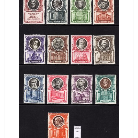
COLONIE ITALIANE ISOLE EGEO SCARPANTO
14
COLONIE ITALIANE ISOLE EGEO SIMI
19
COLONIE ITALIANE ISOLE EGEO STAMPALIA
28
COLONIE ITALIANE LA CANEA
1
COLONIE ITALIANE LIBIA
41
COLONIE ITALIANE LITTORALE SLOVENO
2
COLONIE ITALIANE LUBIANA
2
COLONIE ITALIANE MEF
1
COLONIE ITALIANE MONTENEGRO
1
COLONIE ITALIANE OCCUPAZIONE FIUME
1
COLONIE ITALIANE OLTRE GIUBA
30
COLONIE ITALIANE PECHINO
1
COLONIE ITALIANE SASENO
10
COLONIE ITALIANE SMIRNE
1
COLONIE ITALIANE SOMALIA
185
COLONIE ITALIANE TIENTSIN
1
COLONIE ITALIANE TRIPOLI DI BARBERIA
1
COLONIE ITALIANE TRIPOLITANIA
98
COLONIE ITALIANE ZARA
2
COLONIE ITALIANE ZONA FIUMANO KUPA
2
CORPO POLACCO
18
DUCATO DI MODENA
6
EMISSIONI LOCALI TERAMO
16
EUROPA CEPT 1956
6
EUROPA CEPT 1957
10
EUROPA CEPT 1958
8