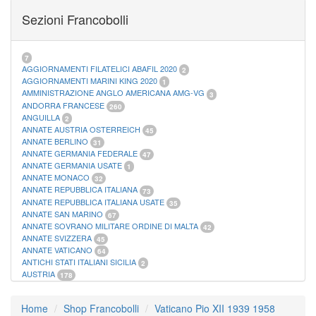
FOGLI MARINI PERIODI SEPARATI SAN MARINO
14
Sezioni Francobolli
FOGLI MARINI PERIODI SEPARATI VATICANO
10
FOGLI MARINI REGNO D'ITALIA COLONIE ITL,
20
MATERIALE FILATELICO MARINI
33
RACCOGLITORI XL
1
7
AGGIORNAMENTI FILATELICI ABAFIL 2020
2
AGGIORNAMENTI MARINI KING 2020
1
AMMINISTRAZIONE ANGLO AMERICANA AMG-VG
3
ANDORRA FRANCESE
260
ANGUILLA
2
ANNATE AUSTRIA OSTERREICH
45
ANNATE BERLINO
31
ANNATE GERMANIA FEDERALE
47
ANNATE GERMANIA USATE
1
ANNATE MONACO
32
ANNATE REPUBBLICA ITALIANA
73
ANNATE REPUBBLICA ITALIANA USATE
35
ANNATE SAN MARINO
67
ANNATE SOVRANO MILITARE ORDINE DI MALTA
42
ANNATE SVIZZERA
45
ANNATE VATICANO
64
ANTICHI STATI ITALIANI SICILIA
2
AUSTRIA
178
AZZORRE
114
BUSTE PRIMO GIORNO SAN MARINO
2
Home
Shop Francobolli
Vaticano Pio XII 1939 1958
CASTELROSSO
10