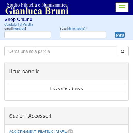
Toggl
navig
Shop OnLine
Condizioni di Vendita
email [
registrati
]
pass [
dimenticata?
]
entra
Il tuo carrello
Il tuo carrello è vuoto
Sezioni Accessori
AGGIORNAMENTI FILATELICI ABAFIL
37