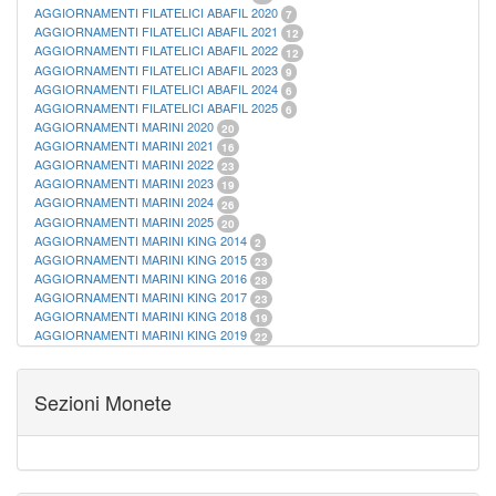
AGGIORNAMENTI FILATELICI ABAFIL 2020
7
AGGIORNAMENTI FILATELICI ABAFIL 2021
12
AGGIORNAMENTI FILATELICI ABAFIL 2022
12
AGGIORNAMENTI FILATELICI ABAFIL 2023
9
AGGIORNAMENTI FILATELICI ABAFIL 2024
6
AGGIORNAMENTI FILATELICI ABAFIL 2025
6
AGGIORNAMENTI MARINI 2020
20
AGGIORNAMENTI MARINI 2021
16
AGGIORNAMENTI MARINI 2022
23
AGGIORNAMENTI MARINI 2023
19
AGGIORNAMENTI MARINI 2024
26
AGGIORNAMENTI MARINI 2025
20
AGGIORNAMENTI MARINI KING 2014
2
AGGIORNAMENTI MARINI KING 2015
23
AGGIORNAMENTI MARINI KING 2016
28
AGGIORNAMENTI MARINI KING 2017
23
AGGIORNAMENTI MARINI KING 2018
19
AGGIORNAMENTI MARINI KING 2019
22
AGGIORNAMENTI MARINI KING ITALIA ANNUALI
9
ALBUM PER CARTAMONETA
1
CARTELLE FILATELICHE ABAFIL
25
Sezioni Monete
CARTELLE FILATELICHE MARINI
16
CARTELLE FILATELICHE MASTERPHIL
21
FOGLI FILATELICI SAN MARINO
13
FOGLI FILATELICI VATICANO
37
FOGLI MARINI PERIODI SEPARATI ITALIA
15