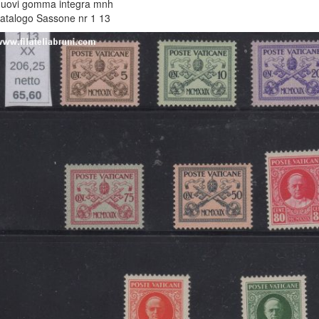
uovi gomma integra mnh
atalogo Sassone nr 1 13