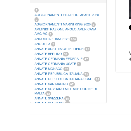
21
FOGLI FILATELICI SAN MARINO
13
FOGLI FILATELICI VATICANO
37
7
FOGLI MARINI PERIODI SEPARATI ITALIA
AGGIORNAMENTI FILATELICI ABAFIL 2020
15
2
FOGLI MARINI PERIODI SEPARATI SAN
AGGIORNAMENTI MARINI KING 2020
1
MARINO
AMMINISTRAZIONE ANGLO AMERICANA
14
FOGLI MARINI PERIODI SEPARATI
AMG-VG
3
VATICANO
ANDORRA FRANCESE
10
260
FOGLI MARINI REGNO D'ITALIA COLONIE
ANGUILLA
2
ITL,
20
ANNATE AUSTRIA OSTERREICH
45
MATERIALE FILATELICO MARINI
V
33
ANNATE BERLINO
31
RACCOGLITORI XL
1
4
ANNATE GERMANIA FEDERALE
47
ANNATE GERMANIA USATE
1
ANNATE MONACO
32
ANNATE REPUBBLICA ITALIANA
73
ANNATE REPUBBLICA ITALIANA USATE
35
ANNATE SAN MARINO
67
ANNATE SOVRANO MILITARE ORDINE DI
MALTA
42
ANNATE SVIZZERA
45
ANNATE VATICANO
64
ANTICHI STATI ITALIANI SICILIA
2
AUSTRIA
178
AZZORRE
114
BUSTE PRIMO GIORNO SAN MARINO
2
CASTELROSSO
10