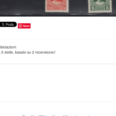
Save
alutazioni:
.5
stelle, basato su
2
recensione/i