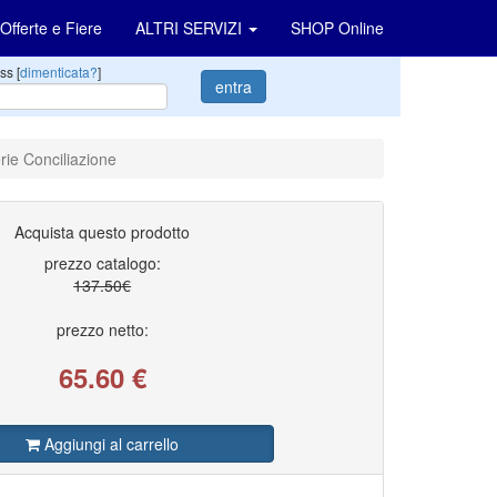
Offerte e Fiere
ALTRI SERVIZI
SHOP Online
ss [
dimenticata?
]
entra
rie Conciliazione
Acquista questo prodotto
prezzo catalogo:
137.50€
prezzo netto:
65.60
€
Aggiungi al carrello