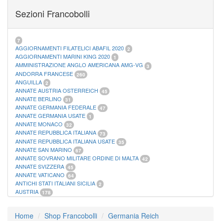
FOGLI MARINI PERIODI SEPARATI SAN MARINO
14
Sezioni Francobolli
FOGLI MARINI PERIODI SEPARATI VATICANO
10
FOGLI MARINI REGNO D'ITALIA COLONIE ITL,
20
MATERIALE FILATELICO MARINI
33
RACCOGLITORI XL
1
7
AGGIORNAMENTI FILATELICI ABAFIL 2020
2
AGGIORNAMENTI MARINI KING 2020
1
AMMINISTRAZIONE ANGLO AMERICANA AMG-VG
3
ANDORRA FRANCESE
260
ANGUILLA
2
ANNATE AUSTRIA OSTERREICH
45
ANNATE BERLINO
31
ANNATE GERMANIA FEDERALE
47
ANNATE GERMANIA USATE
1
ANNATE MONACO
32
ANNATE REPUBBLICA ITALIANA
73
ANNATE REPUBBLICA ITALIANA USATE
35
ANNATE SAN MARINO
67
ANNATE SOVRANO MILITARE ORDINE DI MALTA
42
ANNATE SVIZZERA
45
ANNATE VATICANO
64
ANTICHI STATI ITALIANI SICILIA
2
AUSTRIA
178
AZZORRE
114
BUSTE PRIMO GIORNO SAN MARINO
2
Home
Shop Francobolli
Germania Reich
CASTELROSSO
10