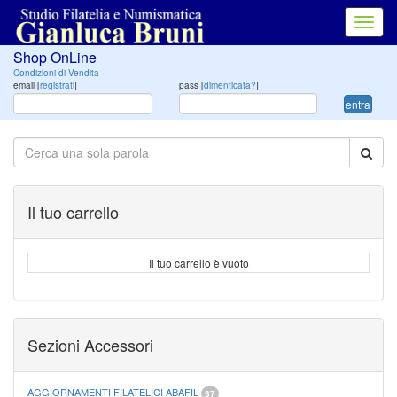
Toggl
navig
Shop OnLine
Condizioni di Vendita
email [
registrati
]
pass [
dimenticata?
]
entra
Il tuo carrello
Il tuo carrello è vuoto
Sezioni Accessori
AGGIORNAMENTI FILATELICI ABAFIL
37