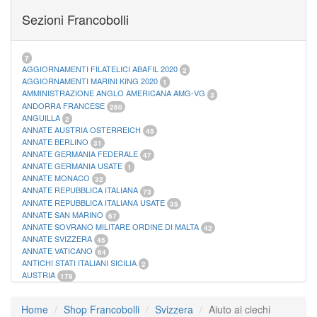
FOGLI MARINI PERIODI SEPARATI SAN MARINO
14
Sezioni Francobolli
FOGLI MARINI PERIODI SEPARATI VATICANO
10
FOGLI MARINI REGNO D'ITALIA COLONIE ITL,
20
MATERIALE FILATELICO MARINI
33
RACCOGLITORI XL
1
7
AGGIORNAMENTI FILATELICI ABAFIL 2020
2
AGGIORNAMENTI MARINI KING 2020
1
AMMINISTRAZIONE ANGLO AMERICANA AMG-VG
3
ANDORRA FRANCESE
260
ANGUILLA
2
ANNATE AUSTRIA OSTERREICH
45
ANNATE BERLINO
31
ANNATE GERMANIA FEDERALE
47
ANNATE GERMANIA USATE
1
ANNATE MONACO
32
ANNATE REPUBBLICA ITALIANA
73
ANNATE REPUBBLICA ITALIANA USATE
35
ANNATE SAN MARINO
67
ANNATE SOVRANO MILITARE ORDINE DI MALTA
42
ANNATE SVIZZERA
45
ANNATE VATICANO
64
ANTICHI STATI ITALIANI SICILIA
2
AUSTRIA
178
AZZORRE
114
BUSTE PRIMO GIORNO SAN MARINO
2
Home
Shop Francobolli
Svizzera
Aiuto ai ciechi
CASTELROSSO
10