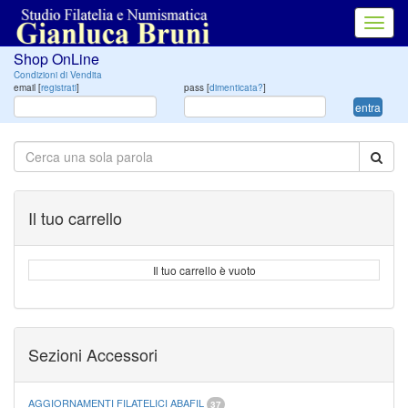
Toggl
navig
Shop OnLine
Condizioni di Vendita
email [
registrati
]
pass [
dimenticata?
]
entra
Il tuo carrello
Il tuo carrello è vuoto
Sezioni Accessori
AGGIORNAMENTI FILATELICI ABAFIL
37