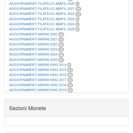
AGGIORNAMENTI FILATELICI ABAFIL 2020
7
AGGIORNAMENTI FILATELICI ABAFIL 2021
12
AGGIORNAMENTI FILATELICI ABAFIL 2022
12
AGGIORNAMENTI FILATELICI ABAFIL 2023
9
AGGIORNAMENTI FILATELICI ABAFIL 2024
6
AGGIORNAMENTI FILATELICI ABAFIL 2025
6
AGGIORNAMENTI MARINI 2020
20
AGGIORNAMENTI MARINI 2021
16
AGGIORNAMENTI MARINI 2022
23
AGGIORNAMENTI MARINI 2023
19
AGGIORNAMENTI MARINI 2024
26
AGGIORNAMENTI MARINI 2025
20
AGGIORNAMENTI MARINI KING 2014
2
AGGIORNAMENTI MARINI KING 2015
23
AGGIORNAMENTI MARINI KING 2016
28
AGGIORNAMENTI MARINI KING 2017
23
AGGIORNAMENTI MARINI KING 2018
19
AGGIORNAMENTI MARINI KING 2019
22
AGGIORNAMENTI MARINI KING ITALIA ANNUALI
9
ALBUM PER CARTAMONETA
1
CARTELLE FILATELICHE ABAFIL
25
Sezioni Monete
CARTELLE FILATELICHE MARINI
16
CARTELLE FILATELICHE MASTERPHIL
21
FOGLI FILATELICI SAN MARINO
13
FOGLI FILATELICI VATICANO
37
FOGLI MARINI PERIODI SEPARATI ITALIA
15