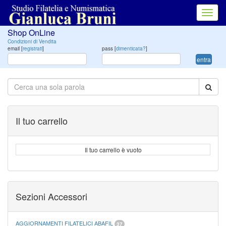
Toggl
navig
Shop OnLine
Condizioni di Vendita
email [
registrati
]
pass [
dimenticata?
]
entra
Il tuo carrello
Il tuo carrello è vuoto
Sezioni Accessori
AGGIORNAMENTI FILATELICI ABAFIL
37