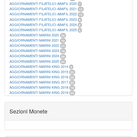
AGGIORNAMENTI FILATELICI ABAFIL 2020
7
AGGIORNAMENTI FILATELICI ABAFIL 2021
12
AGGIORNAMENTI FILATELICI ABAFIL 2022
12
AGGIORNAMENTI FILATELICI ABAFIL 2023
9
AGGIORNAMENTI FILATELICI ABAFIL 2024
6
AGGIORNAMENTI FILATELICI ABAFIL 2025
6
AGGIORNAMENTI MARINI 2020
20
AGGIORNAMENTI MARINI 2021
16
AGGIORNAMENTI MARINI 2022
23
AGGIORNAMENTI MARINI 2023
19
AGGIORNAMENTI MARINI 2024
26
AGGIORNAMENTI MARINI 2025
20
AGGIORNAMENTI MARINI KING 2014
2
AGGIORNAMENTI MARINI KING 2015
23
AGGIORNAMENTI MARINI KING 2016
28
AGGIORNAMENTI MARINI KING 2017
23
AGGIORNAMENTI MARINI KING 2018
19
AGGIORNAMENTI MARINI KING 2019
22
AGGIORNAMENTI MARINI KING ITALIA ANNUALI
9
ALBUM PER CARTAMONETA
1
CARTELLE FILATELICHE ABAFIL
25
Sezioni Monete
CARTELLE FILATELICHE MARINI
16
CARTELLE FILATELICHE MASTERPHIL
21
FOGLI FILATELICI SAN MARINO
13
FOGLI FILATELICI VATICANO
37
FOGLI MARINI PERIODI SEPARATI ITALIA
15