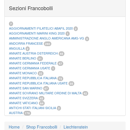
FOGLI MARINI PERIODI SEPARATI SAN MARINO
14
Sezioni Francobolli
FOGLI MARINI PERIODI SEPARATI VATICANO
10
FOGLI MARINI REGNO D'ITALIA COLONIE ITL,
20
MATERIALE FILATELICO MARINI
33
RACCOGLITORI XL
1
7
AGGIORNAMENTI FILATELICI ABAFIL 2020
2
AGGIORNAMENTI MARINI KING 2020
1
AMMINISTRAZIONE ANGLO AMERICANA AMG-VG
3
ANDORRA FRANCESE
260
ANGUILLA
2
ANNATE AUSTRIA OSTERREICH
45
ANNATE BERLINO
31
ANNATE GERMANIA FEDERALE
47
ANNATE GERMANIA USATE
1
ANNATE MONACO
32
ANNATE REPUBBLICA ITALIANA
73
ANNATE REPUBBLICA ITALIANA USATE
35
ANNATE SAN MARINO
67
ANNATE SOVRANO MILITARE ORDINE DI MALTA
42
ANNATE SVIZZERA
45
ANNATE VATICANO
64
ANTICHI STATI ITALIANI SICILIA
2
AUSTRIA
178
AZZORRE
114
BUSTE PRIMO GIORNO SAN MARINO
2
Home
Shop Francobolli
Liechtenstein
CASTELROSSO
10