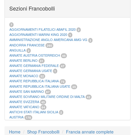
FOGLI MARINI PERIODI SEPARATI SAN MARINO
14
Sezioni Francobolli
FOGLI MARINI PERIODI SEPARATI VATICANO
10
FOGLI MARINI REGNO D'ITALIA COLONIE ITL,
20
MATERIALE FILATELICO MARINI
33
RACCOGLITORI XL
1
7
AGGIORNAMENTI FILATELICI ABAFIL 2020
2
AGGIORNAMENTI MARINI KING 2020
1
AMMINISTRAZIONE ANGLO AMERICANA AMG-VG
3
ANDORRA FRANCESE
260
ANGUILLA
2
ANNATE AUSTRIA OSTERREICH
45
ANNATE BERLINO
31
ANNATE GERMANIA FEDERALE
47
ANNATE GERMANIA USATE
1
ANNATE MONACO
32
ANNATE REPUBBLICA ITALIANA
73
ANNATE REPUBBLICA ITALIANA USATE
35
ANNATE SAN MARINO
67
ANNATE SOVRANO MILITARE ORDINE DI MALTA
42
ANNATE SVIZZERA
45
ANNATE VATICANO
64
ANTICHI STATI ITALIANI SICILIA
2
AUSTRIA
178
AZZORRE
114
BUSTE PRIMO GIORNO SAN MARINO
2
Home
Shop Francobolli
Francia annate complete
CASTELROSSO
10