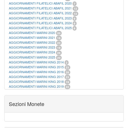
AGGIORNAMENTI FILATELICI ABAFIL 2020
7
AGGIORNAMENTI FILATELICI ABAFIL 2021
12
AGGIORNAMENTI FILATELICI ABAFIL 2022
12
AGGIORNAMENTI FILATELICI ABAFIL 2023
9
AGGIORNAMENTI FILATELICI ABAFIL 2024
6
AGGIORNAMENTI FILATELICI ABAFIL 2025
6
AGGIORNAMENTI MARINI 2020
20
AGGIORNAMENTI MARINI 2021
16
AGGIORNAMENTI MARINI 2022
23
AGGIORNAMENTI MARINI 2023
19
AGGIORNAMENTI MARINI 2024
26
AGGIORNAMENTI MARINI 2025
20
AGGIORNAMENTI MARINI KING 2014
2
AGGIORNAMENTI MARINI KING 2015
23
AGGIORNAMENTI MARINI KING 2016
28
AGGIORNAMENTI MARINI KING 2017
23
AGGIORNAMENTI MARINI KING 2018
19
AGGIORNAMENTI MARINI KING 2019
22
AGGIORNAMENTI MARINI KING ITALIA ANNUALI
9
ALBUM PER CARTAMONETA
1
CARTELLE FILATELICHE ABAFIL
25
Sezioni Monete
CARTELLE FILATELICHE MARINI
16
CARTELLE FILATELICHE MASTERPHIL
21
FOGLI FILATELICI SAN MARINO
13
FOGLI FILATELICI VATICANO
37
FOGLI MARINI PERIODI SEPARATI ITALIA
15