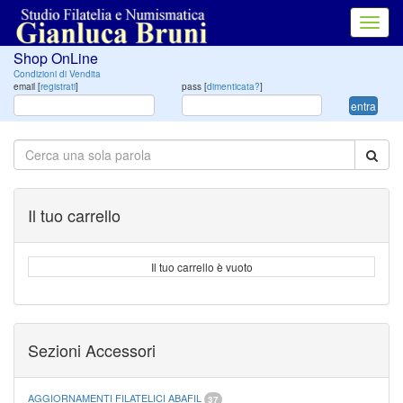
Toggl
navig
Shop OnLine
Condizioni di Vendita
email [
registrati
]
pass [
dimenticata?
]
entra
Il tuo carrello
Il tuo carrello è vuoto
Sezioni Accessori
AGGIORNAMENTI FILATELICI ABAFIL
37