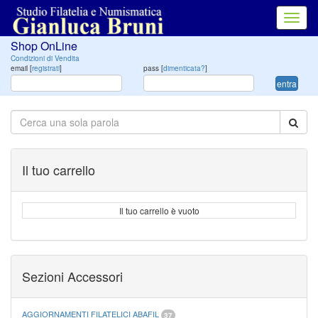
Toggl
navig
Shop OnLine
Condizioni di Vendita
email [
registrati
]
pass [
dimenticata?
]
entra
Il tuo carrello
Il tuo carrello è vuoto
Sezioni Accessori
AGGIORNAMENTI FILATELICI ABAFIL
37