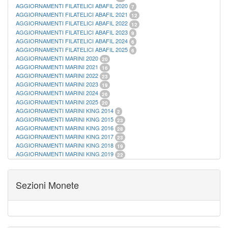
AGGIORNAMENTI FILATELICI ABAFIL 2020
7
AGGIORNAMENTI FILATELICI ABAFIL 2021
12
AGGIORNAMENTI FILATELICI ABAFIL 2022
12
AGGIORNAMENTI FILATELICI ABAFIL 2023
9
AGGIORNAMENTI FILATELICI ABAFIL 2024
6
AGGIORNAMENTI FILATELICI ABAFIL 2025
6
AGGIORNAMENTI MARINI 2020
20
AGGIORNAMENTI MARINI 2021
16
AGGIORNAMENTI MARINI 2022
23
AGGIORNAMENTI MARINI 2023
19
AGGIORNAMENTI MARINI 2024
26
AGGIORNAMENTI MARINI 2025
20
AGGIORNAMENTI MARINI KING 2014
2
AGGIORNAMENTI MARINI KING 2015
23
AGGIORNAMENTI MARINI KING 2016
28
AGGIORNAMENTI MARINI KING 2017
23
AGGIORNAMENTI MARINI KING 2018
19
AGGIORNAMENTI MARINI KING 2019
22
AGGIORNAMENTI MARINI KING ITALIA ANNUALI
9
ALBUM PER CARTAMONETA
1
CARTELLE FILATELICHE ABAFIL
25
Sezioni Monete
CARTELLE FILATELICHE MARINI
16
CARTELLE FILATELICHE MASTERPHIL
21
FOGLI FILATELICI SAN MARINO
13
FOGLI FILATELICI VATICANO
37
FOGLI MARINI PERIODI SEPARATI ITALIA
15