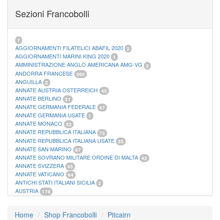
FOGLI MARINI PERIODI SEPARATI SAN MARINO
14
Sezioni Francobolli
FOGLI MARINI PERIODI SEPARATI VATICANO
10
FOGLI MARINI REGNO D'ITALIA COLONIE ITL,
20
MATERIALE FILATELICO MARINI
33
RACCOGLITORI XL
1
7
AGGIORNAMENTI FILATELICI ABAFIL 2020
2
AGGIORNAMENTI MARINI KING 2020
1
AMMINISTRAZIONE ANGLO AMERICANA AMG-VG
3
ANDORRA FRANCESE
260
ANGUILLA
2
ANNATE AUSTRIA OSTERREICH
45
ANNATE BERLINO
31
ANNATE GERMANIA FEDERALE
47
ANNATE GERMANIA USATE
1
ANNATE MONACO
32
ANNATE REPUBBLICA ITALIANA
73
ANNATE REPUBBLICA ITALIANA USATE
35
ANNATE SAN MARINO
67
ANNATE SOVRANO MILITARE ORDINE DI MALTA
42
ANNATE SVIZZERA
45
ANNATE VATICANO
64
ANTICHI STATI ITALIANI SICILIA
2
AUSTRIA
178
AZZORRE
114
BUSTE PRIMO GIORNO SAN MARINO
2
Home
Shop Francobolli
Pitcairn
CASTELROSSO
10