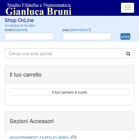
Toggl
navig
Shop OnLine
Condizioni di Vendita
email [
registrati
]
pass [
dimenticata?
]
entra
Il tuo carrello
Il tuo carrello è vuoto
Sezioni Accessori
AGGIORNAMENTI FILATELICI ABAFIL
37