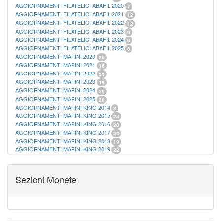
AGGIORNAMENTI FILATELICI ABAFIL 2020
7
AGGIORNAMENTI FILATELICI ABAFIL 2021
12
AGGIORNAMENTI FILATELICI ABAFIL 2022
12
AGGIORNAMENTI FILATELICI ABAFIL 2023
9
AGGIORNAMENTI FILATELICI ABAFIL 2024
6
AGGIORNAMENTI FILATELICI ABAFIL 2025
6
AGGIORNAMENTI MARINI 2020
20
AGGIORNAMENTI MARINI 2021
16
AGGIORNAMENTI MARINI 2022
23
AGGIORNAMENTI MARINI 2023
19
AGGIORNAMENTI MARINI 2024
26
AGGIORNAMENTI MARINI 2025
20
AGGIORNAMENTI MARINI KING 2014
2
AGGIORNAMENTI MARINI KING 2015
23
AGGIORNAMENTI MARINI KING 2016
28
AGGIORNAMENTI MARINI KING 2017
23
AGGIORNAMENTI MARINI KING 2018
19
AGGIORNAMENTI MARINI KING 2019
22
AGGIORNAMENTI MARINI KING ITALIA ANNUALI
9
ALBUM PER CARTAMONETA
1
CARTELLE FILATELICHE ABAFIL
25
Sezioni Monete
CARTELLE FILATELICHE MARINI
16
CARTELLE FILATELICHE MASTERPHIL
21
FOGLI FILATELICI SAN MARINO
13
FOGLI FILATELICI VATICANO
37
FOGLI MARINI PERIODI SEPARATI ITALIA
15