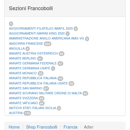
FOGLI MARINI PERIODI SEPARATI SAN MARINO
14
Sezioni Francobolli
FOGLI MARINI PERIODI SEPARATI VATICANO
10
FOGLI MARINI REGNO D'ITALIA COLONIE ITL,
20
MATERIALE FILATELICO MARINI
33
RACCOGLITORI XL
1
7
AGGIORNAMENTI FILATELICI ABAFIL 2020
2
AGGIORNAMENTI MARINI KING 2020
1
AMMINISTRAZIONE ANGLO AMERICANA AMG-VG
3
ANDORRA FRANCESE
260
ANGUILLA
2
ANNATE AUSTRIA OSTERREICH
45
ANNATE BERLINO
31
ANNATE GERMANIA FEDERALE
47
ANNATE GERMANIA USATE
1
ANNATE MONACO
32
ANNATE REPUBBLICA ITALIANA
73
ANNATE REPUBBLICA ITALIANA USATE
35
ANNATE SAN MARINO
67
ANNATE SOVRANO MILITARE ORDINE DI MALTA
42
ANNATE SVIZZERA
45
ANNATE VATICANO
64
ANTICHI STATI ITALIANI SICILIA
2
AUSTRIA
178
AZZORRE
114
BUSTE PRIMO GIORNO SAN MARINO
2
Home
Shop Francobolli
Francia
Adler
CASTELROSSO
10