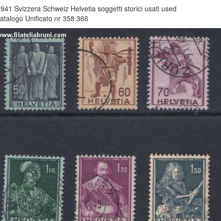
941 Svizzera Schweiz Helvetia soggetti storici usati used
atalogo Unificato nr 358 366