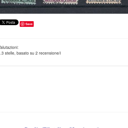
Save
alutazioni:
.3
stelle, basato su
2
recensione/i