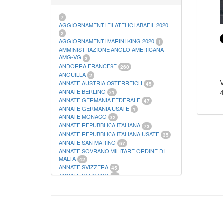
21
FOGLI FILATELICI SAN MARINO
13
FOGLI FILATELICI VATICANO
37
7
FOGLI MARINI PERIODI SEPARATI ITALIA
AGGIORNAMENTI FILATELICI ABAFIL 2020
15
2
FOGLI MARINI PERIODI SEPARATI SAN
AGGIORNAMENTI MARINI KING 2020
1
MARINO
AMMINISTRAZIONE ANGLO AMERICANA
14
FOGLI MARINI PERIODI SEPARATI
AMG-VG
3
VATICANO
ANDORRA FRANCESE
10
260
FOGLI MARINI REGNO D'ITALIA COLONIE
ANGUILLA
2
ITL,
V
20
ANNATE AUSTRIA OSTERREICH
45
MATERIALE FILATELICO MARINI
33
ANNATE BERLINO
4
31
RACCOGLITORI XL
1
ANNATE GERMANIA FEDERALE
47
ANNATE GERMANIA USATE
1
ANNATE MONACO
32
ANNATE REPUBBLICA ITALIANA
73
ANNATE REPUBBLICA ITALIANA USATE
35
ANNATE SAN MARINO
67
ANNATE SOVRANO MILITARE ORDINE DI
MALTA
42
ANNATE SVIZZERA
45
ANNATE VATICANO
64
ANTICHI STATI ITALIANI SICILIA
2
AUSTRIA
178
AZZORRE
114
BUSTE PRIMO GIORNO SAN MARINO
2
CASTELROSSO
10