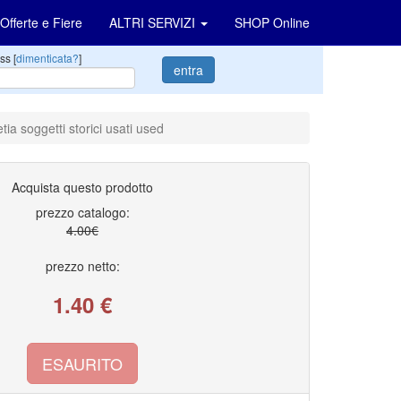
Offerte e Fiere
ALTRI SERVIZI
SHOP Online
ss [
dimenticata?
]
entra
a soggetti storici usati used
Acquista questo prodotto
prezzo catalogo:
4.00€
prezzo netto:
1.40
€
ESAURITO