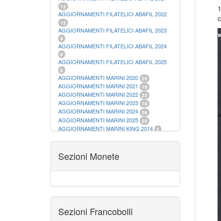
12
1
AGGIORNAMENTI FILATELICI ABAFIL 2022
c
12
AGGIORNAMENTI FILATELICI ABAFIL 2023
9
AGGIORNAMENTI FILATELICI ABAFIL 2024
6
AGGIORNAMENTI FILATELICI ABAFIL 2025
6
AGGIORNAMENTI MARINI 2020
20
AGGIORNAMENTI MARINI 2021
16
AGGIORNAMENTI MARINI 2022
23
AGGIORNAMENTI MARINI 2023
19
AGGIORNAMENTI MARINI 2024
26
AGGIORNAMENTI MARINI 2025
20
AGGIORNAMENTI MARINI KING 2014
2
AGGIORNAMENTI MARINI KING 2015
23
AGGIORNAMENTI MARINI KING 2016
28
AGGIORNAMENTI MARINI KING 2017
Sezioni Monete
23
AGGIORNAMENTI MARINI KING 2018
19
AGGIORNAMENTI MARINI KING 2019
22
AGGIORNAMENTI MARINI KING ITALIA
ANNUALI
9
ALBUM PER CARTAMONETA
1
CARTELLE FILATELICHE ABAFIL
25
Sezioni Francobolli
CARTELLE FILATELICHE MARINI
16
CARTELLE FILATELICHE MASTERPHIL