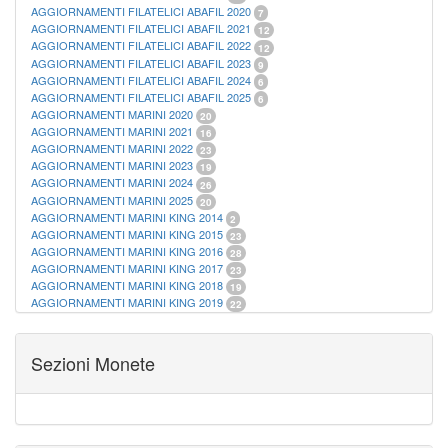
AGGIORNAMENTI FILATELICI ABAFIL 2020
7
AGGIORNAMENTI FILATELICI ABAFIL 2021
12
AGGIORNAMENTI FILATELICI ABAFIL 2022
12
AGGIORNAMENTI FILATELICI ABAFIL 2023
9
AGGIORNAMENTI FILATELICI ABAFIL 2024
6
AGGIORNAMENTI FILATELICI ABAFIL 2025
6
AGGIORNAMENTI MARINI 2020
20
AGGIORNAMENTI MARINI 2021
16
AGGIORNAMENTI MARINI 2022
23
AGGIORNAMENTI MARINI 2023
19
AGGIORNAMENTI MARINI 2024
26
AGGIORNAMENTI MARINI 2025
20
AGGIORNAMENTI MARINI KING 2014
2
AGGIORNAMENTI MARINI KING 2015
23
AGGIORNAMENTI MARINI KING 2016
28
AGGIORNAMENTI MARINI KING 2017
23
AGGIORNAMENTI MARINI KING 2018
19
AGGIORNAMENTI MARINI KING 2019
22
AGGIORNAMENTI MARINI KING ITALIA ANNUALI
9
ALBUM PER CARTAMONETA
1
CARTELLE FILATELICHE ABAFIL
25
Sezioni Monete
CARTELLE FILATELICHE MARINI
16
CARTELLE FILATELICHE MASTERPHIL
21
FOGLI FILATELICI SAN MARINO
13
FOGLI FILATELICI VATICANO
37
FOGLI MARINI PERIODI SEPARATI ITALIA
15