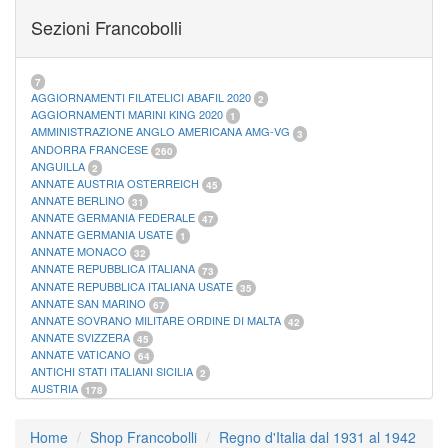
FOGLI MARINI PERIODI SEPARATI SAN MARINO
14
Sezioni Francobolli
FOGLI MARINI PERIODI SEPARATI VATICANO
10
FOGLI MARINI REGNO D'ITALIA COLONIE ITL,
20
MATERIALE FILATELICO MARINI
33
RACCOGLITORI XL
1
7
AGGIORNAMENTI FILATELICI ABAFIL 2020
2
AGGIORNAMENTI MARINI KING 2020
1
AMMINISTRAZIONE ANGLO AMERICANA AMG-VG
3
ANDORRA FRANCESE
260
ANGUILLA
2
ANNATE AUSTRIA OSTERREICH
45
ANNATE BERLINO
31
ANNATE GERMANIA FEDERALE
47
ANNATE GERMANIA USATE
1
ANNATE MONACO
32
ANNATE REPUBBLICA ITALIANA
73
ANNATE REPUBBLICA ITALIANA USATE
35
ANNATE SAN MARINO
67
ANNATE SOVRANO MILITARE ORDINE DI MALTA
42
ANNATE SVIZZERA
45
ANNATE VATICANO
64
ANTICHI STATI ITALIANI SICILIA
2
AUSTRIA
178
AZZORRE
114
BUSTE PRIMO GIORNO SAN MARINO
2
Home
Shop Francobolli
Regno d'Italia dal 1931 al 1942
CASTELROSSO
10