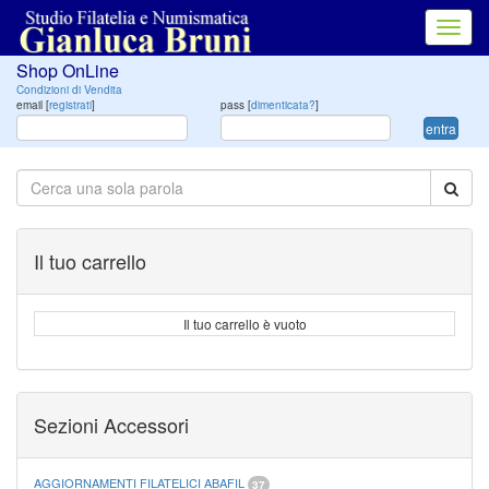
Toggl
navig
Shop OnLine
Condizioni di Vendita
email [
registrati
]
pass [
dimenticata?
]
entra
Il tuo carrello
Il tuo carrello è vuoto
Sezioni Accessori
AGGIORNAMENTI FILATELICI ABAFIL
37