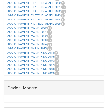
AGGIORNAMENTI FILATELICI ABAFIL 2020
7
AGGIORNAMENTI FILATELICI ABAFIL 2021
12
AGGIORNAMENTI FILATELICI ABAFIL 2022
12
AGGIORNAMENTI FILATELICI ABAFIL 2023
9
AGGIORNAMENTI FILATELICI ABAFIL 2024
6
AGGIORNAMENTI FILATELICI ABAFIL 2025
6
AGGIORNAMENTI MARINI 2020
20
AGGIORNAMENTI MARINI 2021
16
AGGIORNAMENTI MARINI 2022
23
AGGIORNAMENTI MARINI 2023
19
AGGIORNAMENTI MARINI 2024
26
AGGIORNAMENTI MARINI 2025
20
AGGIORNAMENTI MARINI KING 2014
2
AGGIORNAMENTI MARINI KING 2015
23
AGGIORNAMENTI MARINI KING 2016
28
AGGIORNAMENTI MARINI KING 2017
23
AGGIORNAMENTI MARINI KING 2018
19
AGGIORNAMENTI MARINI KING 2019
22
AGGIORNAMENTI MARINI KING ITALIA ANNUALI
9
ALBUM PER CARTAMONETA
1
CARTELLE FILATELICHE ABAFIL
25
Sezioni Monete
CARTELLE FILATELICHE MARINI
16
CARTELLE FILATELICHE MASTERPHIL
21
FOGLI FILATELICI SAN MARINO
13
FOGLI FILATELICI VATICANO
37
FOGLI MARINI PERIODI SEPARATI ITALIA
15