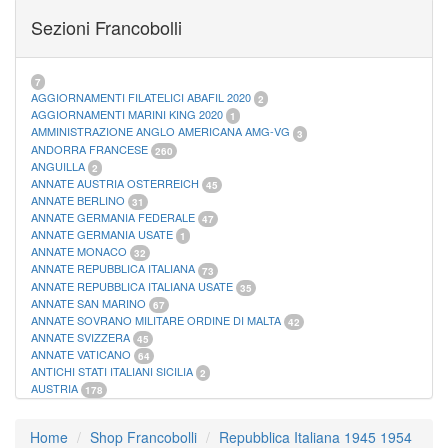
FOGLI MARINI PERIODI SEPARATI SAN MARINO
14
Sezioni Francobolli
FOGLI MARINI PERIODI SEPARATI VATICANO
10
FOGLI MARINI REGNO D'ITALIA COLONIE ITL,
20
MATERIALE FILATELICO MARINI
33
RACCOGLITORI XL
1
7
AGGIORNAMENTI FILATELICI ABAFIL 2020
2
AGGIORNAMENTI MARINI KING 2020
1
AMMINISTRAZIONE ANGLO AMERICANA AMG-VG
3
ANDORRA FRANCESE
260
ANGUILLA
2
ANNATE AUSTRIA OSTERREICH
45
ANNATE BERLINO
31
ANNATE GERMANIA FEDERALE
47
ANNATE GERMANIA USATE
1
ANNATE MONACO
32
ANNATE REPUBBLICA ITALIANA
73
ANNATE REPUBBLICA ITALIANA USATE
35
ANNATE SAN MARINO
67
ANNATE SOVRANO MILITARE ORDINE DI MALTA
42
ANNATE SVIZZERA
45
ANNATE VATICANO
64
ANTICHI STATI ITALIANI SICILIA
2
AUSTRIA
178
AZZORRE
114
BUSTE PRIMO GIORNO SAN MARINO
2
Home
Shop Francobolli
Repubblica Italiana 1945 1954
CASTELROSSO
10