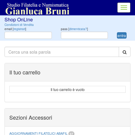
Toggl
navig
Shop OnLine
Condizioni di Vendita
email [
registrati
]
pass [
dimenticata?
]
entra
Il tuo carrello
Il tuo carrello è vuoto
Sezioni Accessori
AGGIORNAMENTI FILATELICI ABAFIL
37