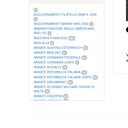
21
FOGLI FILATELICI SAN MARINO
13
FOGLI FILATELICI VATICANO
37
7
FOGLI MARINI PERIODI SEPARATI ITALIA
AGGIORNAMENTI FILATELICI ABAFIL 2020
15
2
FOGLI MARINI PERIODI SEPARATI SAN
AGGIORNAMENTI MARINI KING 2020
1
MARINO
AMMINISTRAZIONE ANGLO AMERICANA
14
FOGLI MARINI PERIODI SEPARATI
AMG-VG
3
VATICANO
ANDORRA FRANCESE
10
260
FOGLI MARINI REGNO D'ITALIA COLONIE
ANGUILLA
2
ITL,
20
ANNATE AUSTRIA OSTERREICH
45
MATERIALE FILATELICO MARINI
33
ANNATE BERLINO
31
V
RACCOGLITORI XL
1
ANNATE GERMANIA FEDERALE
47
4
ANNATE GERMANIA USATE
1
ANNATE MONACO
32
ANNATE REPUBBLICA ITALIANA
73
ANNATE REPUBBLICA ITALIANA USATE
35
ANNATE SAN MARINO
67
ANNATE SOVRANO MILITARE ORDINE DI
MALTA
42
ANNATE SVIZZERA
45
ANNATE VATICANO
64
ANTICHI STATI ITALIANI SICILIA
2
AUSTRIA
178
AZZORRE
114
BUSTE PRIMO GIORNO SAN MARINO
2
CASTELROSSO
10