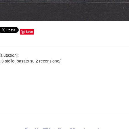
Save
alutazioni:
.3
stelle, basato su
2
recensione/i