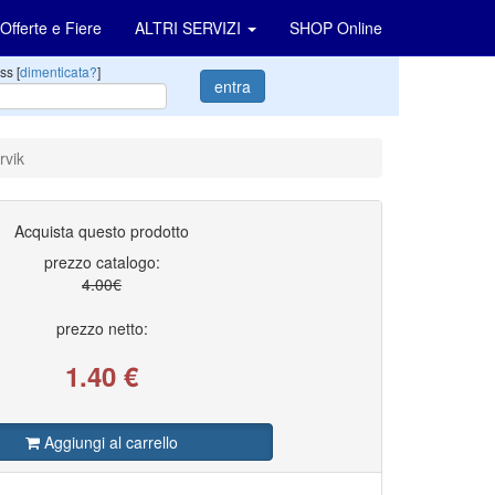
Offerte e Fiere
ALTRI SERVIZI
SHOP Online
ss [
dimenticata?
]
entra
rvik
Acquista questo prodotto
prezzo catalogo:
4.00€
prezzo netto:
1.40
€
Aggiungi al carrello