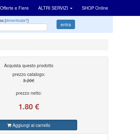
Offerte e Fiere
ALTRI SERVIZI
SHOP Online
ss [
dimenticata?
]
entra
Acquista questo prodotto
prezzo catalogo:
3.20€
prezzo netto:
1.80
€
Aggiungi al carrello