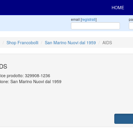
HOME
email [
registrati
]
pa
Shop Francobolli
San Marino Nuovi dal 1959
AIDS
IDS
ice prodotto:
329908-1236
ione: San Marino Nuovi dal 1959