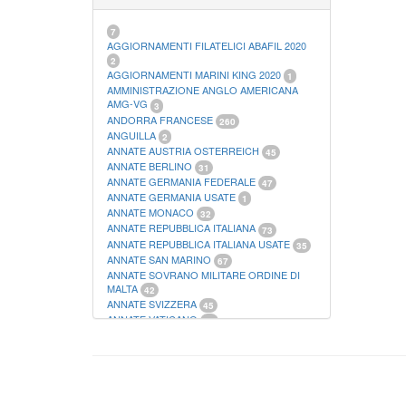
21
FOGLI FILATELICI SAN MARINO
13
FOGLI FILATELICI VATICANO
37
7
FOGLI MARINI PERIODI SEPARATI ITALIA
AGGIORNAMENTI FILATELICI ABAFIL 2020
15
2
FOGLI MARINI PERIODI SEPARATI SAN
AGGIORNAMENTI MARINI KING 2020
1
MARINO
AMMINISTRAZIONE ANGLO AMERICANA
14
FOGLI MARINI PERIODI SEPARATI
AMG-VG
3
VATICANO
ANDORRA FRANCESE
10
260
FOGLI MARINI REGNO D'ITALIA COLONIE
ANGUILLA
2
ITL,
20
ANNATE AUSTRIA OSTERREICH
45
MATERIALE FILATELICO MARINI
33
ANNATE BERLINO
31
RACCOGLITORI XL
1
ANNATE GERMANIA FEDERALE
47
ANNATE GERMANIA USATE
1
ANNATE MONACO
32
ANNATE REPUBBLICA ITALIANA
73
ANNATE REPUBBLICA ITALIANA USATE
35
ANNATE SAN MARINO
67
ANNATE SOVRANO MILITARE ORDINE DI
MALTA
42
ANNATE SVIZZERA
45
ANNATE VATICANO
64
ANTICHI STATI ITALIANI SICILIA
2
AUSTRIA
178
AZZORRE
114
BUSTE PRIMO GIORNO SAN MARINO
2
CASTELROSSO
10