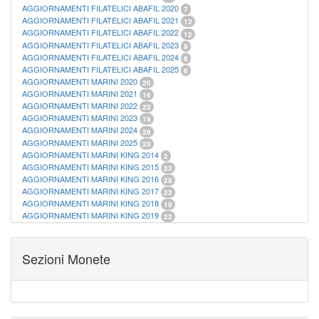
AGGIORNAMENTI FILATELICI ABAFIL 2020
7
AGGIORNAMENTI FILATELICI ABAFIL 2021
12
AGGIORNAMENTI FILATELICI ABAFIL 2022
12
AGGIORNAMENTI FILATELICI ABAFIL 2023
9
AGGIORNAMENTI FILATELICI ABAFIL 2024
6
AGGIORNAMENTI FILATELICI ABAFIL 2025
6
AGGIORNAMENTI MARINI 2020
20
AGGIORNAMENTI MARINI 2021
16
AGGIORNAMENTI MARINI 2022
23
AGGIORNAMENTI MARINI 2023
19
AGGIORNAMENTI MARINI 2024
26
AGGIORNAMENTI MARINI 2025
20
AGGIORNAMENTI MARINI KING 2014
2
AGGIORNAMENTI MARINI KING 2015
23
AGGIORNAMENTI MARINI KING 2016
28
AGGIORNAMENTI MARINI KING 2017
23
AGGIORNAMENTI MARINI KING 2018
19
AGGIORNAMENTI MARINI KING 2019
22
AGGIORNAMENTI MARINI KING ITALIA ANNUALI
9
ALBUM PER CARTAMONETA
1
CARTELLE FILATELICHE ABAFIL
25
Sezioni Monete
CARTELLE FILATELICHE MARINI
16
CARTELLE FILATELICHE MASTERPHIL
21
FOGLI FILATELICI SAN MARINO
13
FOGLI FILATELICI VATICANO
37
FOGLI MARINI PERIODI SEPARATI ITALIA
15