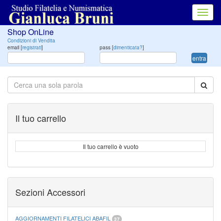
Toggl
navig
Shop OnLine
Condizioni di Vendita
email [
registrati
]
pass [
dimenticata?
]
entra
Il tuo carrello
Il tuo carrello è vuoto
Sezioni Accessori
AGGIORNAMENTI FILATELICI ABAFIL
37