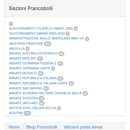
FOGLI MARINI PERIODI SEPARATI SAN MARINO
14
Sezioni Francobolli
FOGLI MARINI PERIODI SEPARATI VATICANO
10
FOGLI MARINI REGNO D'ITALIA COLONIE ITL,
20
MATERIALE FILATELICO MARINI
33
RACCOGLITORI XL
1
7
AGGIORNAMENTI FILATELICI ABAFIL 2020
2
AGGIORNAMENTI MARINI KING 2020
1
AMMINISTRAZIONE ANGLO AMERICANA AMG-VG
3
ANDORRA FRANCESE
260
ANGUILLA
2
ANNATE AUSTRIA OSTERREICH
45
ANNATE BERLINO
31
ANNATE GERMANIA FEDERALE
47
ANNATE GERMANIA USATE
1
ANNATE MONACO
32
ANNATE REPUBBLICA ITALIANA
73
ANNATE REPUBBLICA ITALIANA USATE
35
ANNATE SAN MARINO
67
ANNATE SOVRANO MILITARE ORDINE DI MALTA
42
ANNATE SVIZZERA
45
ANNATE VATICANO
64
ANTICHI STATI ITALIANI SICILIA
2
AUSTRIA
178
AZZORRE
114
BUSTE PRIMO GIORNO SAN MARINO
2
Home
Shop Francobolli
Vaticano posta aerea
CASTELROSSO
10